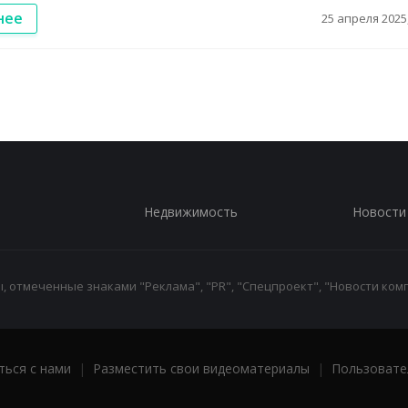
нее
25 апреля 2025,
Недвижимость
Новости
 отмеченные знаками "Реклама", "PR", "Спецпроект", "Новости комп
ться с нами
|
Разместить свои видеоматериалы
|
Пользовате