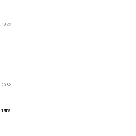
 18:20
 20:52
 тяга