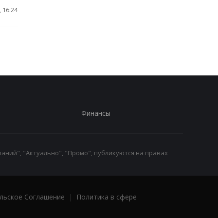
 16:24
Финансы
аний", "Актуально", "Промо", публикуются на правах
льское Соглашение
|
Политика в сфере