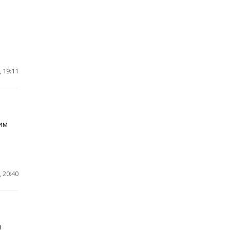
 19:11
и
им
 20:40
и