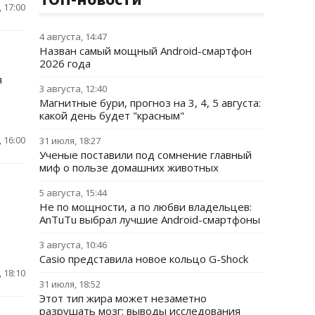
 17:00
4 августа, 14:47
Назван самый мощный Android-смартфон
2026 года
я
3 августа, 12:40
Магнитные бури, прогноз на 3, 4, 5 августа:
какой день будет "красным"
 16:00
31 июля, 18:27
Ученые поставили под сомнение главный
миф о пользе домашних животных
5 августа, 15:44
Не по мощности, а по любви владельцев:
AnTuTu выбрал лучшие Android-смартфоны
3 августа, 10:46
Casio представила новое кольцо G-Shock
 18:10
31 июля, 18:52
Этот тип жира может незаметно
разрушать мозг: выводы исследования