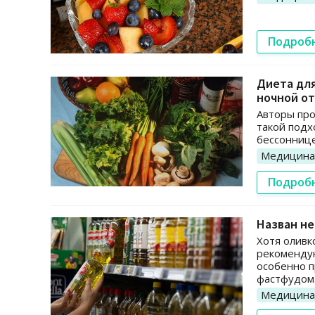
Подроб
Диета для
ночной от
Авторы про
такой подх
бессоннице
Медицина
Подроб
Назван не
Хотя оливк
рекомендую
особенно п
фастфудом
Медицина