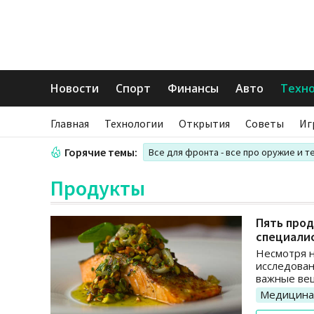
Новости
Спорт
Финансы
Авто
Техн
Главная
Технологии
Открытия
Советы
Иг
Горячие темы:
Все для фронта - все про оружие и т
Продукты
Пять прод
специали
Несмотря н
исследован
важные вещ
Медицина