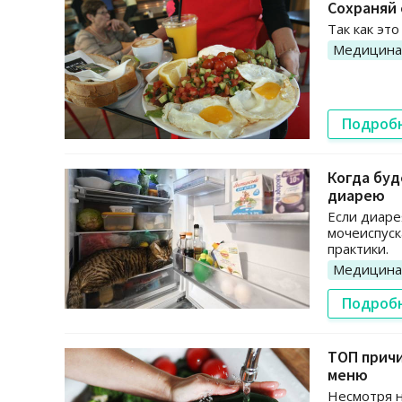
Сохраняй 
Так как эт
Медицина
Подроб
Когда буд
диарею
Если диаре
мочеиспуск
практики.
Медицина
Подроб
ТОП причи
меню
Несмотря н