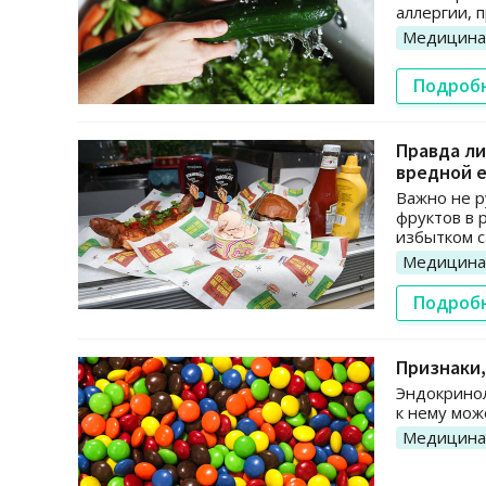
аллергии, 
Медицина
Подроб
Правда ли
вредной 
Важно не р
фруктов в 
избытком с
Медицина
Подроб
Признаки,
Эндокринол
к нему мож
Медицина