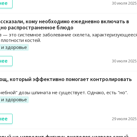
нее
30 июля 2025,
ссказали, кому необходимо ежедневно включать в
дно распространенное блюдо
 — это системное заболевание скелета, характеризующеес
плотности костей.
 и здоровье
нее
30 июля 2025,
вощ, который эффективно помогает контролировать
чебной" дозы шпината не существует. Однако, есть "но".
 и здоровье
нее
29 июля 2025,
орый не навредит фигуре: диетолог назвала самый