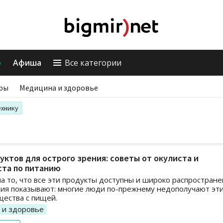
о
Афиша
Все категории
ры
Медицина и здоровье
ехнику
уктов для острого зрения: советы от окулиста и
ста по питанию
а то, что все эти продукты доступны и широко распростране
ия показывают: многие люди по-прежнему недополучают эт
ества с пищей.
 и здоровье