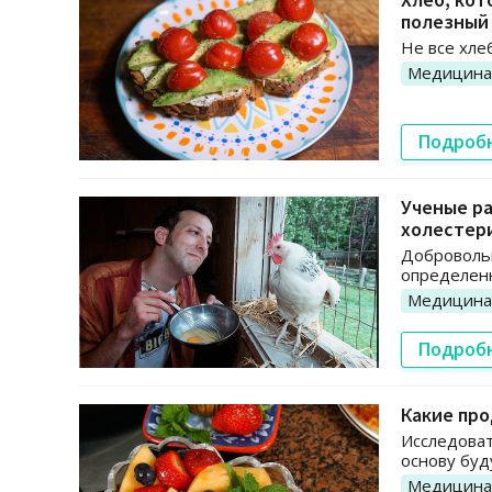
полезный
Не все хле
Медицина
Подроб
Ученые ра
холестер
Добровольц
определенн
Медицина
Подроб
Какие про
Исследоват
основу буд
Медицина