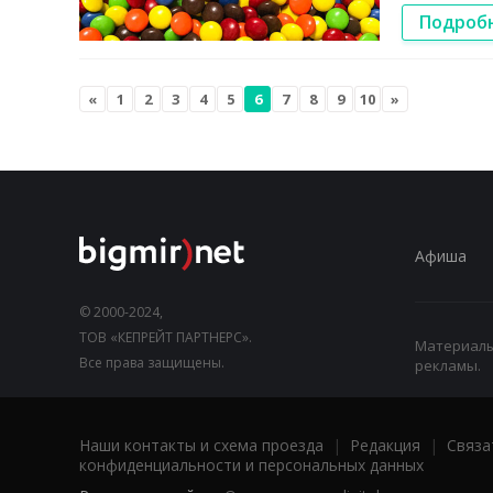
Подроб
«
1
2
3
4
5
6
7
8
9
10
»
Афиша
© 2000-2024,
ТОВ «КЕПРЕЙТ ПАРТНЕРС».
Материалы,
Все права защищены.
рекламы.
Наши контакты и схема проезда
|
Редакция
|
Связа
конфиденциальности и персональных данных