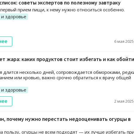
список: советы экспертов по полезному завтраку
о первый прием пищи, к нему нужно относиться особенно.
 и здоровье
нее
6 мая 2025,
ет жара: каких продуктов стоит избегать и как обойт
я длится несколько дней, сопровождается обмороками, редк
анием или кровью, важно срочно обратиться к врачу общей
 и здоровье
нее
2 мая 2025,
н, почему нужно перестать недооценивать огурцы в
а пользу, огурцы не всем подходят — их лучше избегать пр