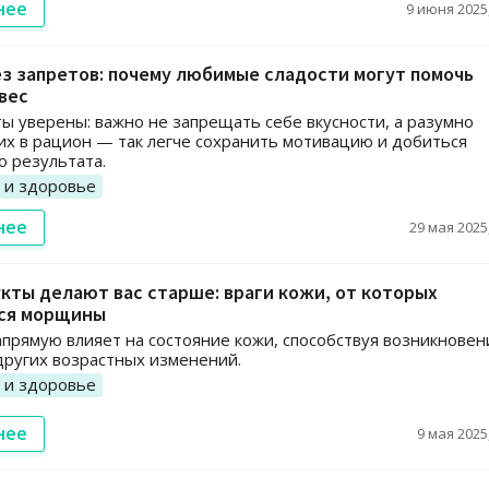
нее
9 июня 2025,
з запретов: почему любимые сладости могут помочь
вес
ы уверены: важно не запрещать себе вкусности, а разумно
их в рацион — так легче сохранить мотивацию и добиться
о результата.
 и здоровье
нее
29 мая 2025,
кты делают вас старше: враги кожи, от которых
ся морщины
прямую влияет на состояние кожи, способствуя возникнове
ругих возрастных изменений.
 и здоровье
нее
9 мая 2025,