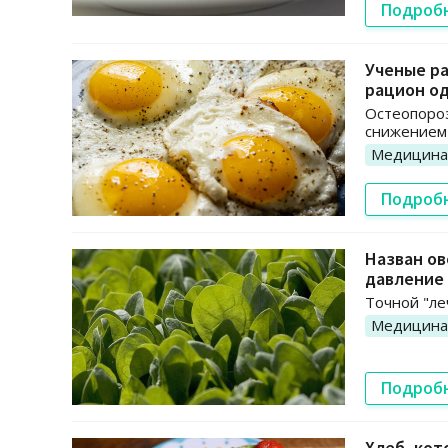
Подроб
Ученые ра
рацион о
Остеопороз
снижением 
Медицина
Подроб
Назван о
давление
Точной "ле
Медицина
Подроб
Хлеб, кот