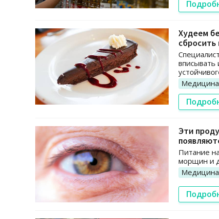
Подроб
Худеем бе
сбросить 
Специалист
вписывать 
устойчивог
Медицина
Подроб
Эти проду
появляют
Питание на
морщин и д
Медицина
Подроб