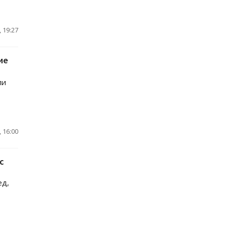
 19:27
ие
ли
 16:00
с
ед,