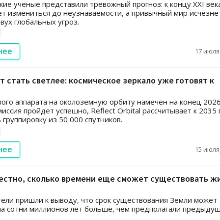
кие ученые представили тревожный прогноз: к концу XXI век
т измениться до неузнаваемости, а привычный мир исчезне
вух глобальных угроз.
нее
17 июля,
т стать светлее: космическое зеркало уже готовят к
ого аппарата на околоземную орбиту намечен на конец 202
миссия пройдет успешно, Reflect Orbital рассчитывает к 2035
 группировку из 50 000 спутников.
нее
15 июля,
вестно, сколько времени еще сможет существовать ж
ели пришли к выводу, что срок существования Земли может
на сотни миллионов лет больше, чем предполагали предыду