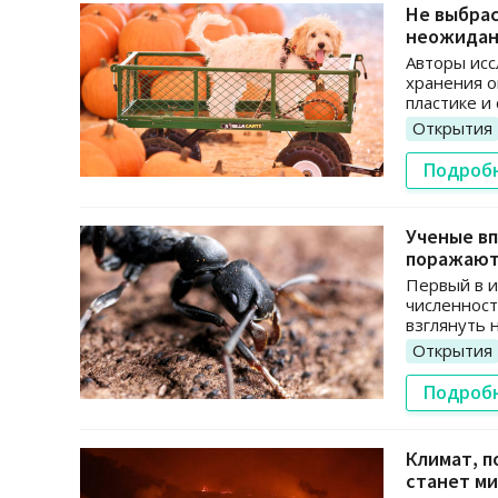
Не выбра
неожидан
Авторы исс
хранения о
пластике и
Открытия
Подроб
Ученые вп
поражаю
Первый в и
численност
взглянуть 
Открытия
Подроб
Климат, п
станет ми