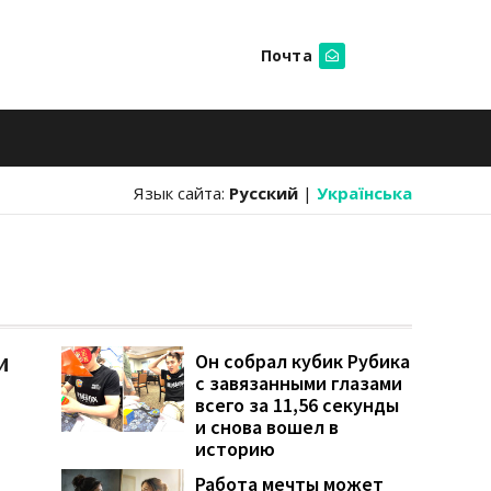
Почта
Искать
Язык сайта:
Русский
|
Українська
и
Он собрал кубик Рубика
с завязанными глазами
всего за 11,56 секунды
и снова вошел в
историю
Работа мечты может