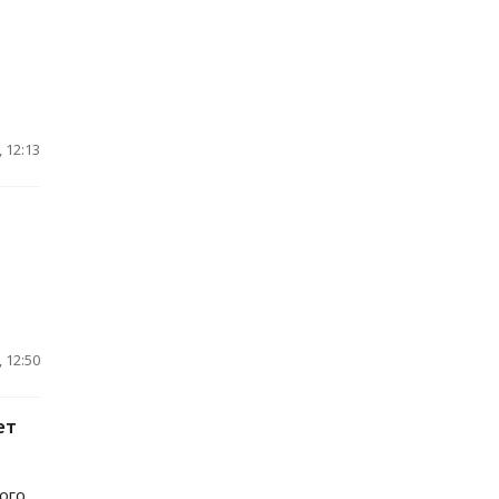
 12:13
 12:50
ет
ого