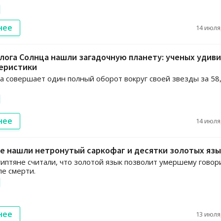
нее
14 июля,
лога Солнца нашли загадочную планету: ученых удив
теристики
а совершает один полный оборот вокруг своей звезды за 58
нее
14 июля,
е нашли нетронутый саркофаг и десятки золотых яз
иптяне считали, что золотой язык позволит умершему говор
ле смерти.
нее
13 июля,