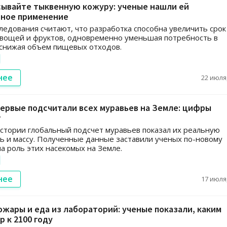
сывайте тыквенную кожуру: ученые нашли ей
ное применение
ледования считают, что разработка способна увеличить срок
вощей и фруктов, одновременно уменьшая потребность в
 снижая объем пищевых отходов.
нее
22 июля,
ервые подсчитали всех муравьев на Земле: цифры
т
стории глобальный подсчет муравьев показал их реальную
ь и массу. Полученные данные заставили ученых по-новому
на роль этих насекомых на Земле.
нее
17 июля,
ожары и еда из лабораторий: ученые показали, каким
р к 2100 году