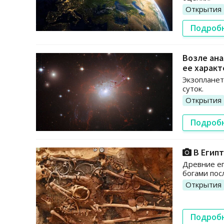
Открытия
Подроб
Возле ана
ее харак
Экзопланет
суток.
Открытия
Подроб
В Египт
Древние ег
богами пос
Открытия
Подроб