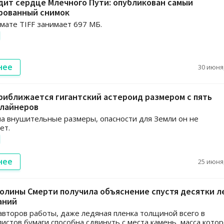
дит сердце Млечного Пути: опубликован самый
рованный снимок
мате TIFF занимает 697 МБ.
нее
30 июня,
риближается гигантский астероид размером с пять
 лайнеров
а внушительные размеры, опасности для Земли он не
ет.
нее
25 июня,
олины Смерти получила объяснение спустя десятки л
аний
авторов работы, даже ледяная пленка толщиной всего в
листов бумаги способна сдвинуть с места камень, масса котор