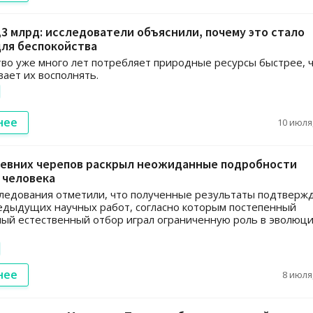
,3 млрд: исследователи объяснили, почему это стало
для беспокойства
во уже много лет потребляет природные ресурсы быстрее, 
вает их восполнять.
нее
10 июля,
ревних черепов раскрыл неожиданные подробности
 человека
ледования отметили, что полученные результаты подтверж
едыдущих научных работ, согласно которым постепенный
ый естественный отбор играл ограниченную роль в эволюц
нее
8 июля,