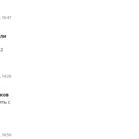
 16:47
или
,2
 14:26
ыков
ить с
 16:56