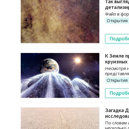
Так выгля
детализи
Файл в фор
Открытия
Подроб
К Земле п
круизных
Несмотря н
представля
Открытия
Подроб
Загадка Д
исследов
По словам 
несколько 