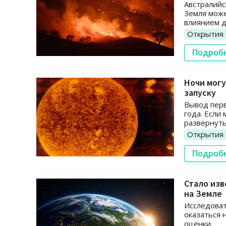
Австралийс
Земля може
влиянием д
Открытия
Подроб
Ночи могу
запуску
Вывод перв
года. Если 
развернуть
Открытия
Подроб
Стало из
на Земле
Исследоват
оказаться 
оценки.