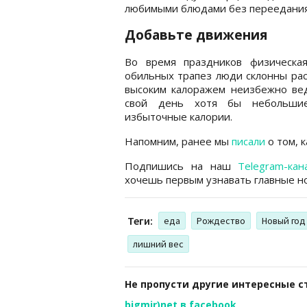
любимыми блюдами без переедания
Добавьте движения
Во время праздников физическая
обильных трапез люди склонны рас
высоким калоражем неизбежно вед
свой день хотя бы небольшие 
избыточные калории.
Напомним, ранее мы
писали
о том, 
Подпишись на наш
Telegram-кан
хочешь первым узнавать главные но
Теги:
еда
Рождество
Новый год
лишний вес
Не пропусти другие интересные с
bigmir)net в facebook