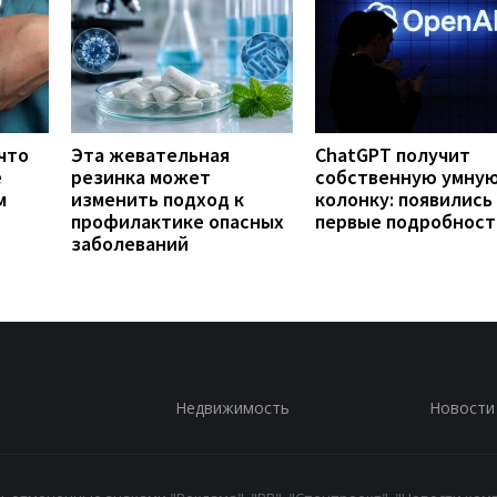
что
Эта жевательная
ChatGPT получит
е
резинка может
собственную умну
м
изменить подход к
колонку: появились
профилактике опасных
первые подробност
заболеваний
Недвижимость
Новости