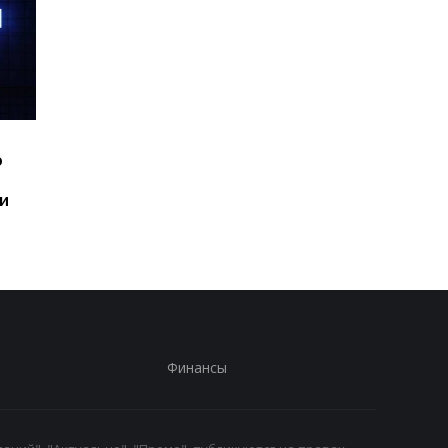
Шесть смартфонов за
Назван самый люби
ю
год: Nothing готовит
iPhone пользователе
самый масштабный
и это не новый флаг
и
запуск в своей истории
Финансы