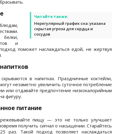
брасывать.
ие
Читайте также:
Нерегулярный график сна: указана
людам,
скрытая угроза для сердца и
ствами.
сосудов
 белки,
етов и
подход поможет наслаждаться едой, не жертвуя
.
 напитков
 скрываются в напитках. Праздничные коктейли,
 могут незаметно увеличить суточное потребление
ии или отдавайте предпочтение низкокалорийным
на фигуру.
анное питание
режевывайте пищу — это не только улучшает
вовремя получить сигнал о насыщении. Старайтесь
5 раз. Такой подход позволяет наслаждаться