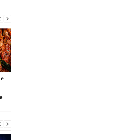
ие
Фитнес-тренер
Любовь к сладкому
объяснил, как обычная
может ударить по
соль может влиять на
памяти сильнее, чем
е
размер талии
считалось ранее