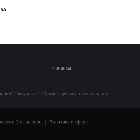
оказался хуже
раскрыла дату
 за
предыдущей модели
большого показа и
удивила местом
премьеры
Финансы
аний", "Актуально", "Промо", публикуются на правах
льское Соглашение
|
Политика в сфере