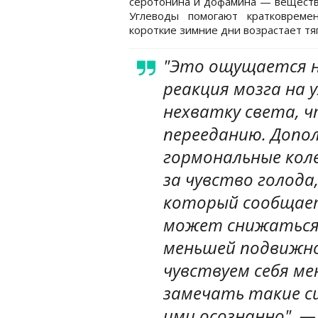
серотонина и дофамина — веществ,
Углеводы помогают кратковреме
короткие зимние дни возрастает тяг
"Это ощущается н
реакция мозга на 
нехватку света, ч
перееданию. Допо
гормональные кол
за чувство голода
который сообщает
может снижаться 
меньшей подвижно
чувствуем себя м
замечать такие с
ими осознанно", —