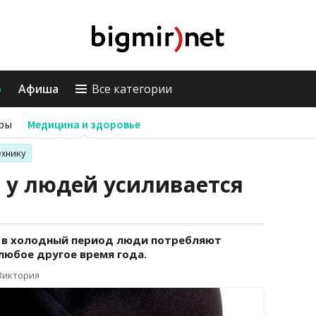
о
Афиша
Все категории
ры
Медицина и здоровье
ехнику
 у людей усиливается
о в холодный период люди потребляют
любое другое время года.
Виктория