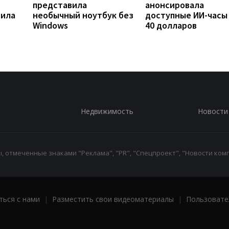
представила
анонсировала
рила
необычный ноутбук без
доступные ИИ-часы
Windows
40 долларов
Недвижимость
Новости
 отмеченные знаками "Реклама", "PR", "Спецпроект", "Новости комп
ться с нами
|
Разместить свои видеоматериалы
|
Пользовате