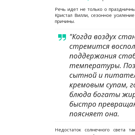
Речь идет не только о праздничны
Кристал Вилли, сезонное усиление
причины.
"Когда воздух ста
стремится воспол
поддержания стаб
температуры. Поэ
сытной и питател
кремовым супам, г
блюда богаты жир
быстро превращаю
поясняет она.
Недостаток солнечного света та