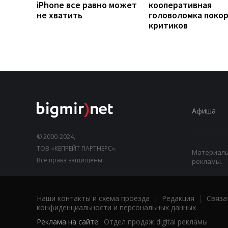
iPhone все равно может
кооперативная
не хватить
головоломка поко
критиков
Афиша
© 2000-2024,
ТОВ «КЕПРЕЙТ ПАРТНЕРС».
Материалы,
Все права защищены.
рекламы.
Наши контакты и схема проезда
|
Редакция
|
Связа
конфиденциальности и персональных данных
Реклама на сайте:
Отдел продаж digital рекламы