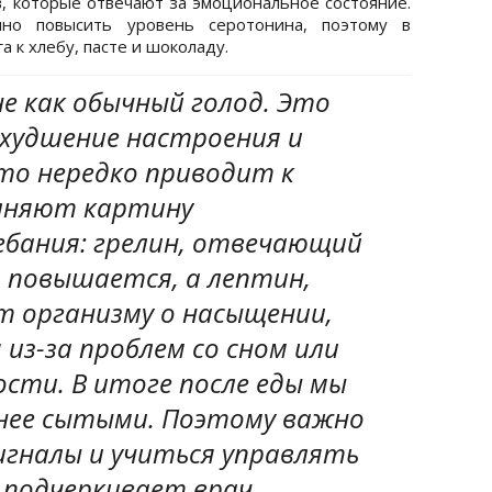
 которые отвечают за эмоциональное состояние.
нно повысить уровень серотонина, поэтому в
а к хлебу, пасте и шоколаду.
е как обычный голод. Это
ухудшение настроения и
то нередко приводит к
лняют картину
ебания: грелин, отвечающий
, повышается, а лептин,
 организму о насыщении,
из-за проблем со сном или
сти. В итоге после еды мы
енее сытыми. Поэтому важно
игналы и учиться управлять
 подчеркивает врач.