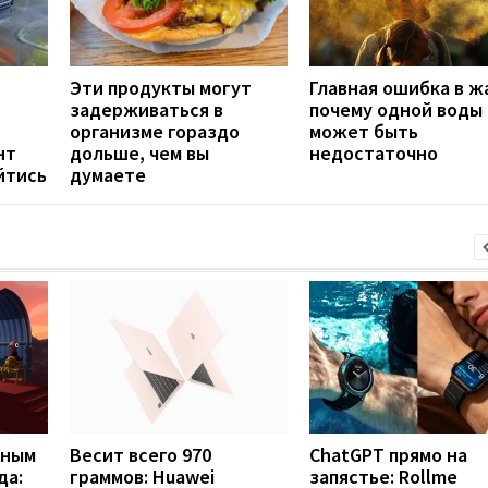
Эти продукты могут
Главная ошибка в ж
задерживаться в
почему одной воды
организме гораздо
может быть
нт
дольше, чем вы
недостаточно
йтись
думаете
вным
Весит всего 970
ChatGPT прямо на
да:
граммов: Huawei
запястье: Rollme