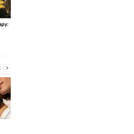
ару:
Исключение сахара
Этот продукт многи
может иметь обратную
едят годами, не
сторону
подозревая о его
необычном свойстве
Xiaomi выпустила Redmi
Фанаты GTA 6
17, но новый смартфон
дождались: Rockstar