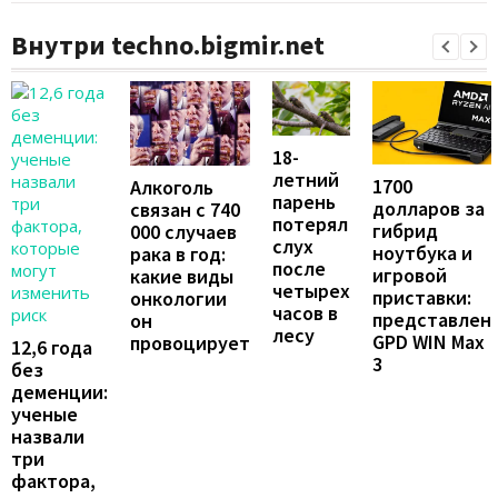
Внутри techno.bigmir.net
18-
летний
1700
Алкоголь
парень
долларов за
связан с 740
потерял
гибрид
000 случаев
слух
ноутбука и
рака в год:
после
игровой
какие виды
четырех
приставки:
онкологии
часов в
представлен
он
лесу
GPD WIN Max
провоцирует
12,6 года
3
без
деменции:
ученые
назвали
три
фактора,