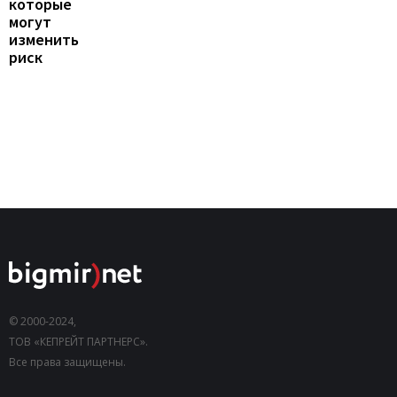
которые
могут
изменить
риск
© 2000-2024,
ТОВ «КЕПРЕЙТ ПАРТНЕРС».
Все права защищены.