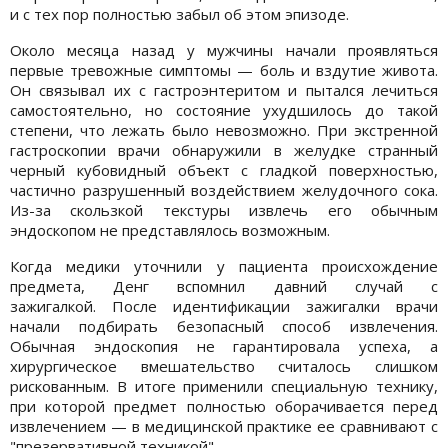
и с тех пор полностью забыл об этом эпизоде.
Около месяца назад у мужчины начали проявляться
первые тревожные симптомы — боль и вздутие живота.
Он связывал их с гастроэнтеритом и пытался лечиться
самостоятельно, но состояние ухудшилось до такой
степени, что лежать было невозможно. При экстренной
гастроскопии врачи обнаружили в желудке странный
черный кубовидный объект с гладкой поверхностью,
частично разрушенный воздействием желудочного сока.
Из-за скользкой текстуры извлечь его обычным
эндоскопом не представлялось возможным.
Когда медики уточнили у пациента происхождение
предмета, Денг вспомнил давний случай с
зажигалкой. После идентификации зажигалки врачи
начали подбирать безопасный способ извлечения.
Обычная эндоскопия не гарантировала успеха, а
хирургическое вмешательство считалось слишком
рискованным. В итоге применили специальную технику,
при которой предмет полностью оборачивается перед
извлечением — в медицинской практике ее сравнивают с
"презервативной техникой".