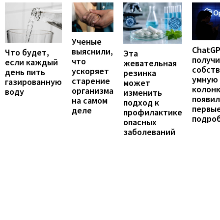
Ученые
ChatG
выяснили,
Что будет,
Эта
получ
что
если каждый
жевательная
собст
ускоряет
день пить
резинка
умную
старение
газированную
может
колонк
организма
воду
изменить
появил
на самом
подход к
первы
деле
профилактике
подро
опасных
заболеваний