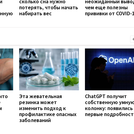
и
сколько сна нужно
неожиданный выво
потерять, чтобы начать
чем еще полезны
анную
набирать вес
прививки от COVID-
что
Эта жевательная
ChatGPT получит
е
резинка может
собственную умну
м
изменить подход к
колонку: появились
профилактике опасных
первые подробност
заболеваний