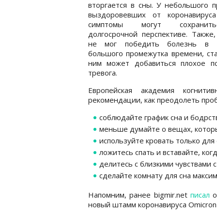
вторгается в сны. У небольшого 
выздоровевших от коронавирус
симптомы могут сохрани
долгосрочной перспективе. Также,
не мог победить болезнь в 
большого промежутка времени, ста
ним может добавиться плохое пс
тревога.
Европейская академия когнитив
рекомендации, как преодолеть проб
соблюдайте график сна и бодрст
меньше думайте о вещах, котор
используйте кровать только для 
ложитесь спать и вставайте, ког
делитесь с близкими чувствами с
сделайте комнату для сна макси
Напомним, ранее bigmir.net
писал
о
новый штамм коронавируса Omicron 