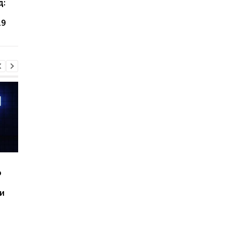
д:
которая помогает легче
часов сна можно
переносить жаркие
проснуться уставши
19
ночи
Шесть смартфонов за
Назван самый люби
ю
год: Nothing готовит
iPhone пользователе
самый масштабный
и это не новый флаг
и
запуск в своей истории