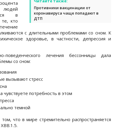
Читайте также:
процента
Противники вакцинации от
а людей
коронавируса чаще попадают в
ться в
ДТП
 те, кто
течение
лкиваются с длительными проблемами со сном. К
ихическое здоровье, в частности, депрессия и
но-поведенческого лечения бессонницы дала
лемы со сном:
вования
ые вызывают стресс
сна
да чувствуете потребность в этом
тресса
мально темной
 том, что в мире стремительно распространяется
XBB.1.5.