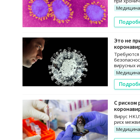
при хронич
Медицина
Подроб
Это не пр
коронави
Требуются
безопаснос
вирусных и
Медицина
Подроб
С риском 
коронави
Вирус HKU
риск межви
Медицина