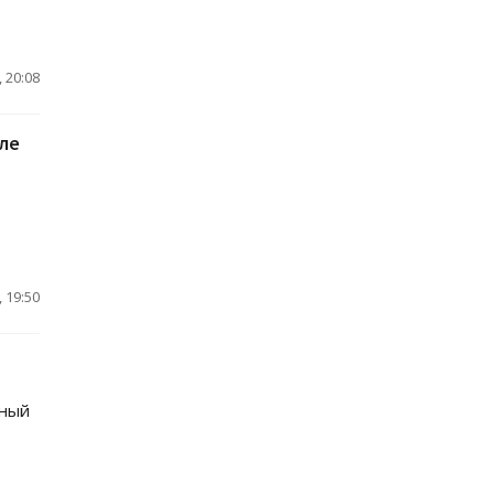
 20:08
сле
 19:50
нный