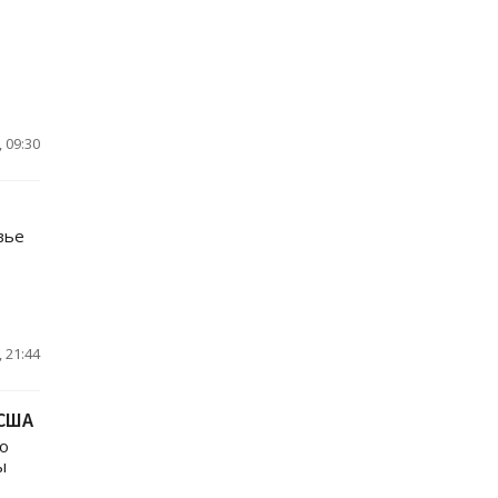
 09:30
вье
 21:44
 США
о
ы