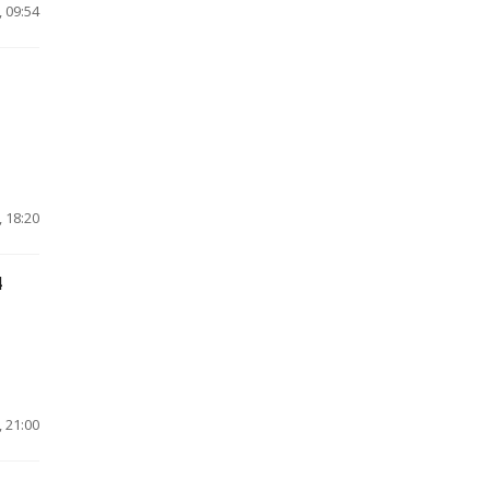
 09:54
 18:20
4
 21:00