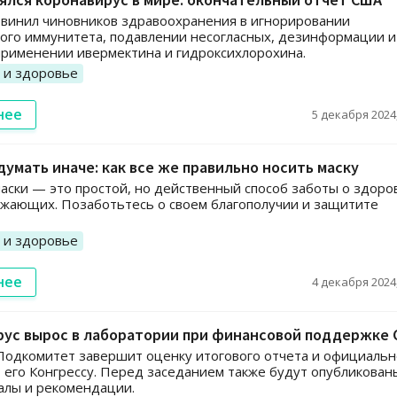
винил чиновников здравоохранения в игнорировании
ого иммунитета, подавлении несогласных, дезинформации и
рименении ивермектина и гидроксихлорохина.
 и здоровье
нее
5 декабря 2024,
думать иначе: как все же правильно носить маску
ски — это простой, но действенный способ заботы о здоро
ужающих. Позаботьтесь о своем благополучии и защитите
 и здоровье
нее
4 декабря 2024,
рус вырос в лаборатории при финансовой поддержке
Подкомитет завершит оценку итогового отчета и официальн
 его Конгрессу. Перед заседанием также будут опубликован
алы и рекомендации.