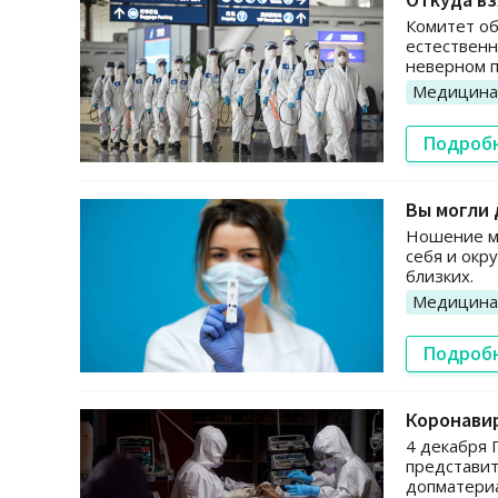
Комитет об
естественн
неверном п
Медицина
Подроб
Вы могли 
Ношение ма
себя и окр
близких.
Медицина
Подроб
Коронави
4 декабря 
представит
допматери