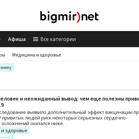
о
Афиша
Все категории
ры
Медицина и здоровье
ехнику
человек и неожиданный вывод: чем еще полезны прив
19
сследование выявило дополнительный эффект вакцинации п
У привитых людей риск некоторых серьезных сердечно-
 осложнений оказался ниже.
 и здоровье