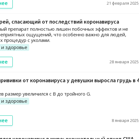
нее
21 февраля 2025,
рей, спасающий от последствий коронавируса
ый препарат полностью лишен побочных эффектов и не
неприятных ощущений, что особенно важно для людей,
 процедур с уколами.
 и здоровье
нее
28 января 2025,
рививки от коронавируса у девушки выросла грудь в 
ев размер увеличился с В до тройного G.
 и здоровье
нее
8 января 2025,
ялся коронавирус в мире: окончательный отчет США