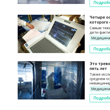
Подроб
Четыре ос
которого 
Самым тяже
дети факти
Медицина
Подроб
Это трево
пять лет
Также иссл
среднем ос
невакцини
Медицина
Подроб