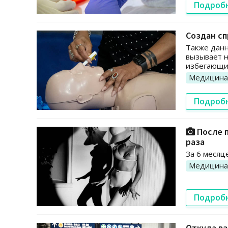
Подроб
Создан сп
Также данн
вызывает 
избегающих
Медицина
Подроб
После п
раза
За 6 месяц
Медицина
Подроб
Откуда вз