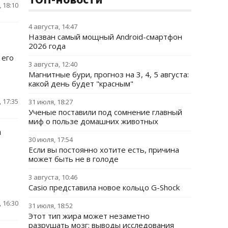
 18:10
4 августа, 14:47
Назван самый мощный Android-смартфон
2026 года
 его
3 августа, 12:40
Магнитные бури, прогноз на 3, 4, 5 августа:
какой день будет "красным"
 17:35
31 июля, 18:27
Ученые поставили под сомнение главный
миф о пользе домашних животных
а
30 июля, 17:54
Если вы постоянно хотите есть, причина
может быть не в голоде
3 августа, 10:46
Casio представила новое кольцо G-Shock
 16:30
31 июля, 18:52
Этот тип жира может незаметно
разрушать мозг: выводы исследования