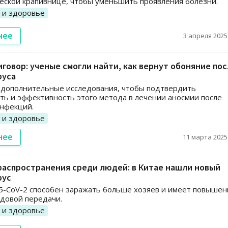
еской крапивнице, чтобы уменьшить проявления болезни.
 и здоровье
нее
3 апреля 2025,
иговор: ученые смогли найти, как вернут обоняние по
руса
 дополнительные исследования, чтобы подтвердить
ть и эффективность этого метода в лечении аносмии после
нфекций.
 и здоровье
нее
11 марта 2025,
распространения среди людей: в Китае нашли новый
рус
5-CoV-2 способен заражать больше хозяев и имеет повыше
довой передачи.
 и здоровье