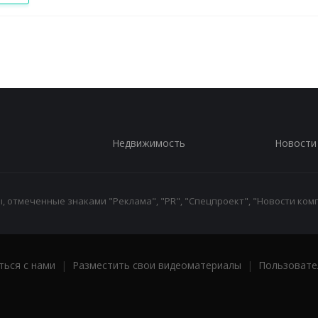
Недвижимость
Новости
 отмеченные знаками "Реклама", "PR", "Спецпроект", "Новости комп
ться с нами
|
Разместить свои видеоматериалы
|
Пользовате