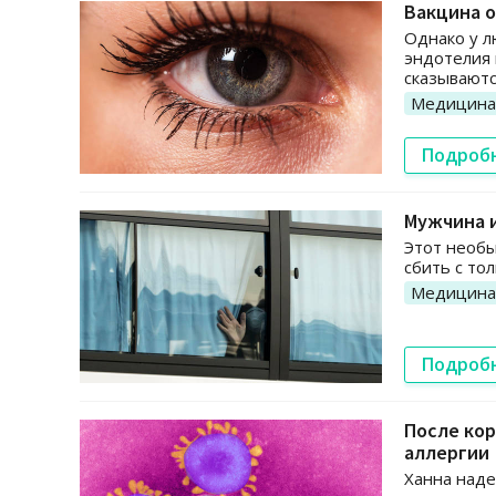
Вакцина о
Однако у л
эндотелия 
сказываютс
Медицина
Подроб
Мужчина и
Этот необы
сбить с то
Медицина
Подроб
После кор
аллергии
Ханна наде