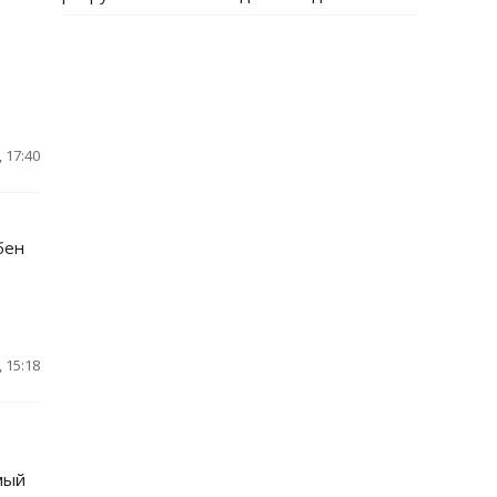
 17:40
бен
 15:18
мый