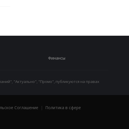
Финансы
аний", "Актуально", "Промо", публикуются на правах
льское Соглашение
|
Политика в сфере