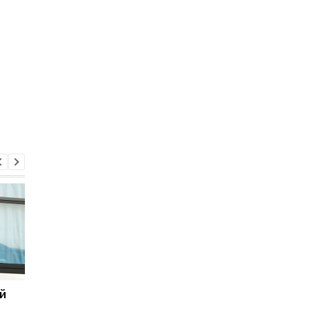
й
После коронавируса
Это не приговор:
женщина стала
ученые смогли найти