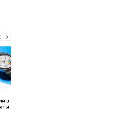
страдать из-за тяжелой
как вернут обоняние
аллергии
после коронавируса
Samsung срочно
798 граммов и до 18
ли в
обновляет смартфоны
часов работы: Huawe
наты
Galaxy: новый патч
показала необычный
устраняет 56
MateBook Pro S
уязвимостей