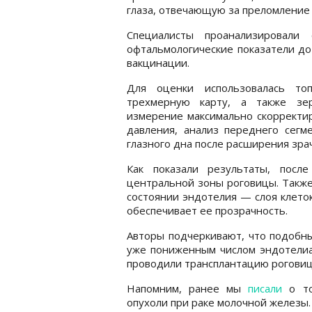
глаза, отвечающую за преломление 
Специалисты проанализировали
офтальмологические показатели до
вакцинации.
Для оценки использовалась то
трехмерную карту, а также зер
измерение максимально скорректир
давления, анализ переднего сег
глазного дна после расширения зрач
Как показали результаты, посл
центральной зоны роговицы. Также
состоянии эндотелия — слоя клеток
обеспечивает ее прозрачность.
Авторы подчеркивают, что подобн
уже пониженным числом эндотелиа
проводили трансплантацию роговиц
Напомним, ранее мы
писали
о то
опухоли при раке молочной железы