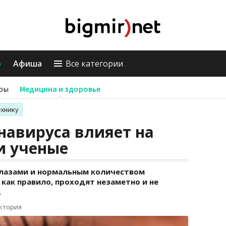
о
Афиша
Все категории
ры
Медицина и здоровье
ехнику
навируса влияет на
ли ученые
глазами и нормальным количеством
как правило, проходят незаметно и не
.
иктория