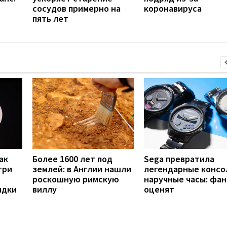
сосудов примерно на
коронавируса
пять лет
ак
Более 1600 лет под
Sega превратила
три
землей: в Англии нашли
легендарные консо
роскошную римскую
наручные часы: фа
ядки
виллу
оценят