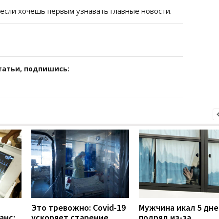
 если хочешь первым узнавать главные новости.
татьи, подпишись:
Это тревожно: Covid-19
Мужчина икал 5 дне
анс:
ускоряет старение
подряд из-за