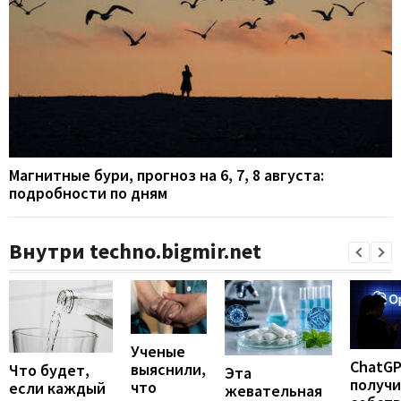
Магнитные бури, прогноз на 6, 7, 8 августа:
подробности по дням
Внутри techno.bigmir.net
Ученые
ChatG
выяснили,
Что будет,
Эта
получ
что
если каждый
жевательная