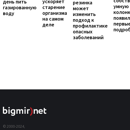
собст
ускоряет
день пить
резинка
умную
старение
газированную
может
колонк
организма
воду
изменить
появил
на самом
подход к
первы
деле
профилактике
подро
опасных
заболеваний
© 2000-2024,