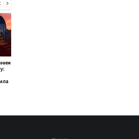
вним
Важить усього 970
ChatGPT прямо на
у:
грамів: Huawei
зап’ясті: Rollme
представила
анонсувала доступні
ила
незвичайний ноутбук
годинники з штучни
без Windows
інтелектом за 40
доларів