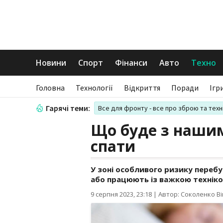
Новини
Спорт
Фінанси
Авто
Техно
Головна
Технології
Відкриття
Поради
Ігр
Гарячі теми:
Все для фронту - все про зброю та техн
Що буде з нашим
спати
У зоні особливого ризику переб
або працюють із важкою техніко
9 серпня 2023, 23:18
|
Автор: Соколенко Ві