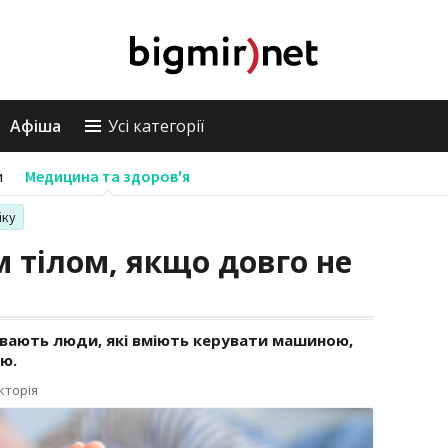
Афіша
Усі категорії
и
Медицина та здоров'я
іку
 тілом, якщо довго не
увають люди, які вміють керувати машиною,
ю.
кторія