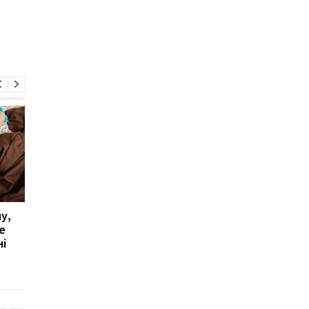
у,
Чому після восьми годин
Лікарі пояснили, чом
е
сну можна прокинутися
після обіду раптово
і
втомленим
хочеться спати і яки
тут стосунок до рівн
цукру в крові