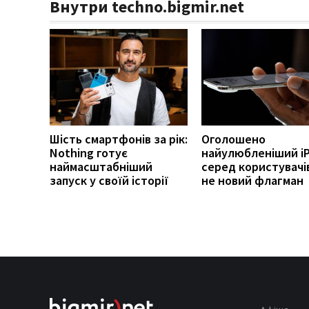
Внутри techno.bigmir.net
Шість смартфонів за рік:
Оголошено
Nothing готує
найулюбленіший i
наймасштабніший
серед користувачів
запуск у своїй історії
не новий флагман