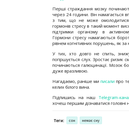
Перші страждання мозку починают
через 24 години. Він намагається в
з тим, що не може омолодитися.
гормонів стресу в такий момент вис
підтримки організму в активному
Гормони стресу намагаються борот
рівнем когнітивних порушень, як за н
У тих, хто довго не спить, знижу
погіршується слух. Зростає ризик с
починаються галюцинації. Мозок б
дуже вразливою.
Нагадаємо, раніше ми
писали
про те
келих білого вина.
Підпишись на наш
Telegram-кана
хочеш першим дізнаватися головні 
Теги:
сон
немає сну