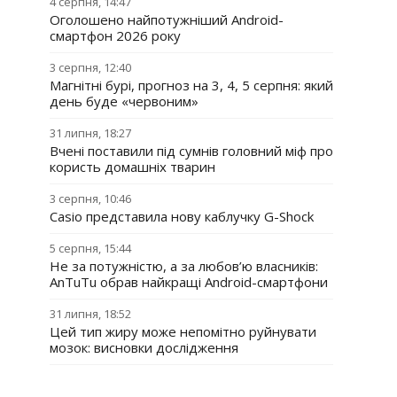
4 серпня, 14:47
Оголошено найпотужніший Android-
смартфон 2026 року
3 серпня, 12:40
Магнітні бурі, прогноз на 3, 4, 5 серпня: який
день буде «червоним»
31 липня, 18:27
Вчені поставили під сумнів головний міф про
користь домашніх тварин
3 серпня, 10:46
Casio представила нову каблучку G-Shock
5 серпня, 15:44
Не за потужністю, а за любов’ю власників:
AnTuTu обрав найкращі Android-смартфони
31 липня, 18:52
Цей тип жиру може непомітно руйнувати
мозок: висновки дослідження