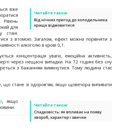
ься вже
Читайте також:
поратися
Від нічних пригод до холодильника
 Рівень
краще відмовитися
окий для
 стані.
ися з втомою. Загалом, ефект можна порівняти з
аявності алкоголю в крові 0,1.
ється концентрація уваги, емоційна активність,
мерті через нещасні випадки. На 72 годині без сну
ореться з бажанням вимкнутися. Тому людина стає
, що стане зі здоров'ям, якщо щовечора випивати
л
, якщо
Читайте також:
новини.
Спадковість: як впливає на появу
хвороб, характер і звички