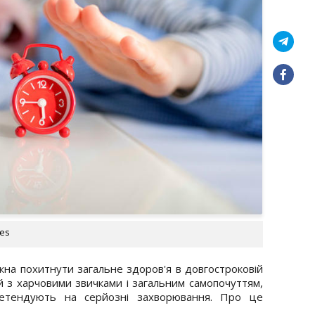
ges
жна похитнути загальне здоров'я в довгостроковій
ий з харчовими звичками і загальним самопочуттям,
етендують на серйозні захворювання. Про це