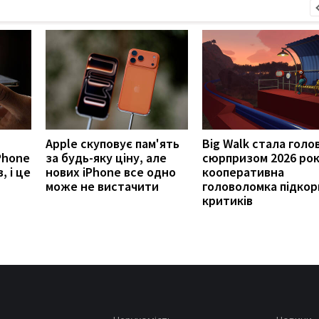
Apple скуповує пам'ять
Big Walk стала голо
Phone
за будь-яку ціну, але
сюрпризом 2026 рок
, і це
нових iPhone все одно
кооперативна
може не вистачити
головоломка підкор
критиків