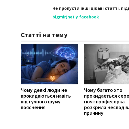
Не пропусти інші цікаві статті, пі
bigmir)net у facebook
Статті на тему
Чому деякі люди не
Чому багато хто
прокидаються навіть
прокидається сер
від гучного шуму:
ночі: професорка
пояснення
розкрила несподів
причину