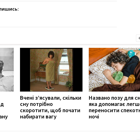
дпишись:
Вчені з’ясували, скільки
Названо позу для сн
ед
сну потрібно
яка допомагає легш
скоротити, щоб почати
переносити спекотн
ану
набирати вагу
ночі