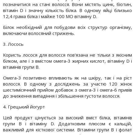
позначитися на стані волосся. Вони містять цинк, біотин,
вітамін D і значну кількість білка. В одному яйці близько
12,4 грама білка і майже 100 МО вітаміну D.
Білок необхідний для побудови всіх структур організму,
включаючи волосяний стрижень.
3. Лосось
Користь лосося для волосся пов'язана не тільки з якісним
білком, але і з вмістом омега-3 жирних кислот, вітаміну D і
вітамінів групи B.
Омега-3 позитивно впливають як на шкіру, так і на ріст
волосся. В одному з досліджень за участю 120 жінок
шестимісячний прийом добавок з омега-3 і омега-6 привів
до зниження випадіння і збільшення густоти волосся.
4. Грецький йогурт
Цей продукт цінується за високий вміст білка, вітамінів
групи B і вітаміну D. Додатковим плюсом є кальцій,
важливий для кісткової системи. Вітаміни групи B і фолат