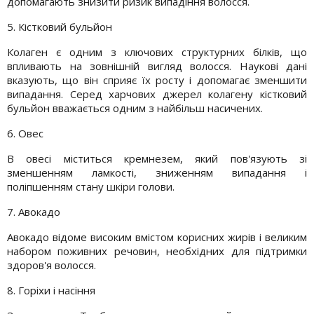
допомагають знизити ризик випадіння волосся.
5. Кістковий бульйон
Колаген є одним з ключових структурних білків, що
впливають на зовнішній вигляд волосся. Наукові дані
вказують, що він сприяє їх росту і допомагає зменшити
випадання. Серед харчових джерел колагену кістковий
бульйон вважається одним з найбільш насичених.
6. Овес
В овесі міститься кремнезем, який пов'язують зі
зменшенням ламкості, зниженням випадання і
поліпшенням стану шкіри голови.
7. Авокадо
Авокадо відоме високим вмістом корисних жирів і великим
набором поживних речовин, необхідних для підтримки
здоров'я волосся.
8. Горіхи і насіння