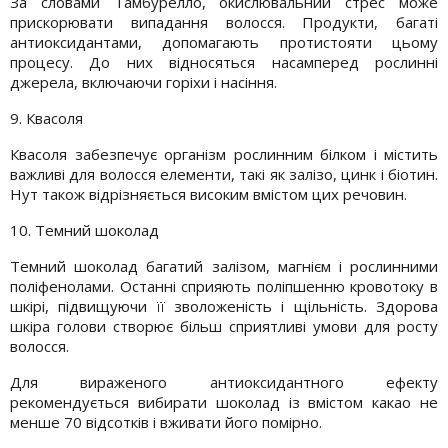
За словами Тамбурелло, окислювальний стрес може
прискорювати випадання волосся. Продукти, багаті
антиоксидантами, допомагають протистояти цьому
процесу. До них відносяться насамперед рослинні
джерела, включаючи горіхи і насіння.
9. Квасоля
Квасоля забезпечує організм рослинним білком і містить
важливі для волосся елементи, такі як залізо, цинк і біотин.
Нут також відрізняється високим вмістом цих речовин.
10. Темний шоколад
Темний шоколад багатий залізом, магнієм і рослинними
поліфенолами. Останні сприяють поліпшенню кровотоку в
шкірі, підвищуючи її зволоженість і щільність. Здорова
шкіра голови створює більш сприятливі умови для росту
волосся.
Для вираженого антиоксидантного ефекту
рекомендується вибирати шоколад із вмістом какао не
менше 70 відсотків і вживати його помірно.