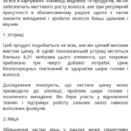
за все в харчуванні. Фахівець виділила 16 продуктів, які не
забезпечать миттєвого росту волосся, але при регулярній
присутності в збалансованому раціоні здатні з часом
знизити випадання і зробити волосся більш щільним і
міцним.
1. Устриці
Цей продукт подобається не всім, але він цінний високим
вмістом цинку. В одній тихоокеанській устриці міститься
близько 8,31 міліграма цього елемента, що покриває
приблизно три чверті добової потреби. Цинк
безпосередньо пов'язаний зі здоров'ям шкіри голови і
волосся.
Дослідження показують, що нестача цинку може
призводити до алопеції, проблем шкіри голови і
посиленого випадіння. Він бере участь у відновленні
тканин і підтримує роботу сальних залоз навколо
волосяних фолікулів.
2. Яйця
Збільшення частки яєць у раціоні може сприятливо