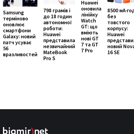
Huawei
оновила
798 грамів і
8500 мА·го
Samsung
лінійку
до 18 годин
без
терміново
Watch
автономної
товстого
оновлює
GT: що
роботи:
корпусу:
смартфони
вміють
Huawei
Huawei
Galaxy: новий
нові GT
представила
представи
патч усуває
7 та GT
незвичайний
новий Nov
56
7 Pro
MateBook
16 SE
вразливостей
Pro S