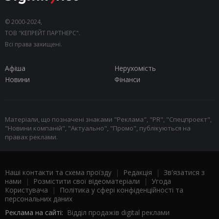
© 2000-2024,
ТОВ "КЕПРЕЙТ ПАРТНЕРС".
Всі права захищені.
Афіша
Нерухомість
Новини
Фінанси
Матеріали, що позначені знаками "Реклама", "PR", "Спецпроект",
"Новини компаній", "Актуально", "Промо", публікуються на
правах реклами.
Наші контакти та схема проїзду
|
Редакція
|
Зв'язатися з
нами
|
Розмістити свої відеоматеріали
|
Угода
Користувача
|
Політика у сфері конфіденційності та
персональних даних
Реклама на сайті:
Відділ продажів digital реклами