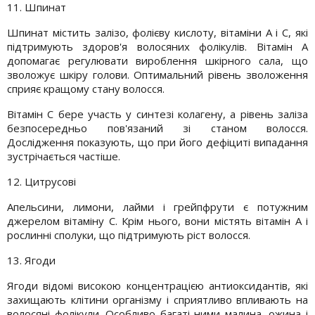
11. Шпинат
Шпинат містить залізо, фолієву кислоту, вітаміни A і C, які
підтримують здоров'я волосяних фолікулів. Вітамін A
допомагає регулювати вироблення шкірного сала, що
зволожує шкіру голови. Оптимальний рівень зволоження
сприяє кращому стану волосся.
Вітамін C бере участь у синтезі колагену, а рівень заліза
безпосередньо пов'язаний зі станом волосся.
Дослідження показують, що при його дефіциті випадання
зустрічається частіше.
12. Цитрусові
Апельсини, лимони, лайми і грейпфрути є потужним
джерелом вітаміну C. Крім нього, вони містять вітамін A і
рослинні сполуки, що підтримують ріст волосся.
13. Ягоди
Ягоди відомі високою концентрацією антиоксидантів, які
захищають клітини організму і сприятливо впливають на
волосяні фолікули. Особливо багаті ними малина, ожина і