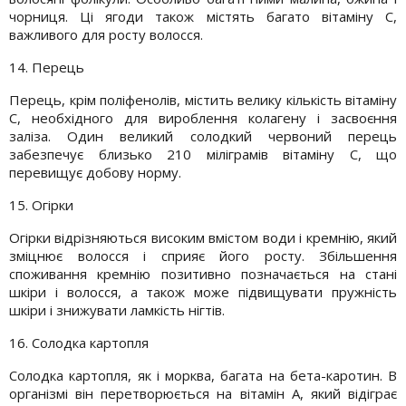
чорниця. Ці ягоди також містять багато вітаміну C,
важливого для росту волосся.
14. Перець
Перець, крім поліфенолів, містить велику кількість вітаміну
С, необхідного для вироблення колагену і засвоєння
заліза. Один великий солодкий червоний перець
забезпечує близько 210 міліграмів вітаміну С, що
перевищує добову норму.
15. Огірки
Огірки відрізняються високим вмістом води і кремнію, який
зміцнює волосся і сприяє його росту. Збільшення
споживання кремнію позитивно позначається на стані
шкіри і волосся, а також може підвищувати пружність
шкіри і знижувати ламкість нігтів.
16. Солодка картопля
Солодка картопля, як і морква, багата на бета-каротин. В
організмі він перетворюється на вітамін A, який відіграє