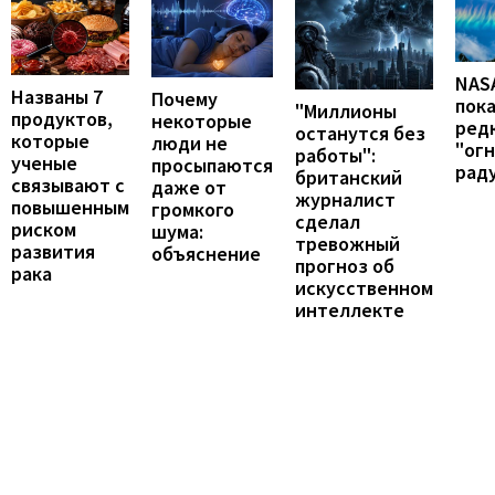
NAS
Названы 7
Почему
пок
"Миллионы
продуктов,
некоторые
ред
останутся без
которые
люди не
"ог
работы":
ученые
просыпаются
рад
британский
связывают с
даже от
журналист
повышенным
громкого
сделал
риском
шума:
тревожный
развития
объяснение
прогноз об
рака
искусственном
интеллекте