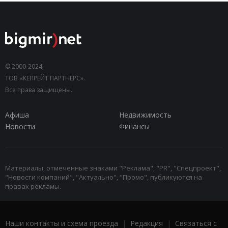
© 2000-2024,
ТОВ «КЕПРЕЙТ ПАРТНЕРС».
Все права защищены.
Афиша
Недвижимость
Новости
Финансы
Материалы, отмеченные знаками "Реклама", "PR", "Спецпроект",
"Новости компаний", "Актуально", "Промо", публикуются на
правах рекламы.
Наши контакты и схема проезда
|
Редакция
|
Связаться с