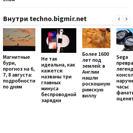
Внутри techno.bigmir.net
Более 1600
Магнитные
Sega
Не так
лет под
бури,
превр
идеальна, как
землей: в
прогноз на 6,
леген
кажется:
Англии
7, 8 августа:
консол
названы три
нашли
подробности
наруч
главных
роскошную
по дням
часы:
минуса
римскую
фанат
беспроводной
виллу
оценя
зарядки