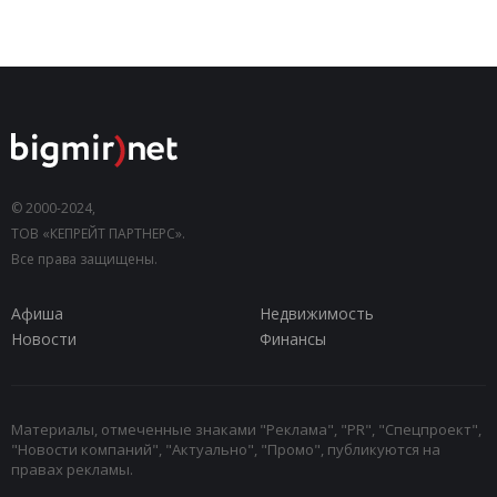
© 2000-2024,
ТОВ «КЕПРЕЙТ ПАРТНЕРС».
Все права защищены.
Афиша
Недвижимость
Новости
Финансы
Материалы, отмеченные знаками "Реклама", "PR", "Спецпроект",
"Новости компаний", "Актуально", "Промо", публикуются на
правах рекламы.