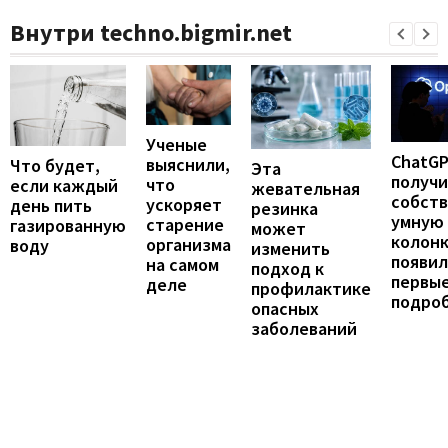
Внутри techno.bigmir.net
Ученые
ChatG
выяснили,
Что будет,
Эта
получ
что
если каждый
жевательная
собст
ускоряет
день пить
резинка
умную
старение
газированную
может
колонк
организма
воду
изменить
появил
на самом
подход к
первы
деле
профилактике
подро
опасных
заболеваний