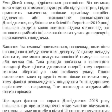
Емоційний голод відрізняється раптовістю. Він виникає,
коли людина втомилася, нудьгує або відчуває стрес, і рідко
приносить насичення, оскільки організму потрібен
відпочинок або психологічне розвантаження.
Дослідження, опубліковане в Scientific Reports в 2019 році,
показало: люди з такою звичкою з'їдали менше під час
основних прийомів їжі, але частіше тягнулися до перекусів,
залишаючись голодними.
Бажання "за смаком" проявляється, наприклад, коли після
повноцінного обіду хочеться десерту. У цьому випадку
тіло сите, але мозок реагує на зовнішній стимул — запах
або вигляд їжі. Така реакція пов'язана з еволюцією:
солодощі були цінним джерелом енергії, тому нервова
система зберігає до них особливу увагу. Повне
виключення таких продуктів може тільки посилити тягу,
тому фахівці рекомендують поєднувати їх зі здоровими
варіантами — наприклад, їсти шоколад з ягодами або
чіпси з горіхами.
Ще один фактор — спрага. Дослідження 2019 року
показало, що при зневодненні люди частіше відчувають
не голод, а саме потребу в рідині. Ці процеси регулюються