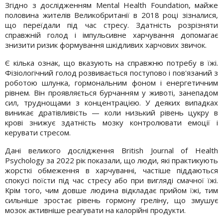
Згідно з дослідженням Mental Health Foundation, майже
половина жителів Великобританії в 2018 році зізналися,
що переїдали під час стресу. Здатність розрізняти
справжній голод і імпульсивне харчування допомагає
знизити ризик формування шкідливих харчових звичок.
Є кілька ознак, що вказують на справжню потребу в їжі.
Фізіологічний голод розвивається поступово і пов'язаний з
роботою шлунка, гормональним фоном і енергетичним
рівнем. Він проявляється бурчанням у животі, занепадом
сил, труднощами з концентрацією. У деяких випадках
виникає дратівливість — коли низький рівень цукру в
крові знижує здатність мозку контролювати емоції і
керувати стресом.
Дані великого дослідження British Journal of Health
Psychology за 2022 рік показали, що люди, які практикують
жорсткі обмеження в харчуванні, частіше піддаються
спокусі поїсти під час стресу або при вигляді смачної їжі.
Крім того, чим довше людина відкладає прийом їжі, тим
сильніше зростає рівень гормону греліну, що змушує
мозок активніше реагувати на калорійні продукти.