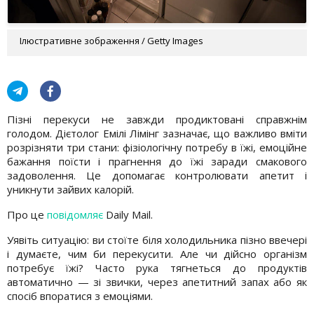
Ілюстративне зображення / Getty Images
Пізні перекуси не завжди продиктовані справжнім
голодом. Дієтолог Емілі Лімінг зазначає, що важливо вміти
розрізняти три стани: фізіологічну потребу в їжі, емоційне
бажання поїсти і прагнення до їжі заради смакового
задоволення. Це допомагає контролювати апетит і
уникнути зайвих калорій.
Про це
повідомляє
Daily Mail.
Уявіть ситуацію: ви стоїте біля холодильника пізно ввечері
і думаєте, чим би перекусити. Але чи дійсно організм
потребує їжі? Часто рука тягнеться до продуктів
автоматично — зі звички, через апетитний запах або як
спосіб впоратися з емоціями.