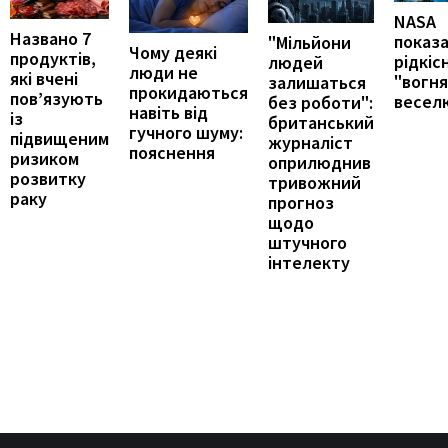
NASA
Названо 7
показ
"Мільйони
Чому деякі
продуктів,
рідкіс
людей
люди не
які вчені
"вогн
залишаться
прокидаються
пов’язують
весел
без роботи":
навіть від
із
британський
гучного шуму:
підвищеним
журналіст
пояснення
ризиком
оприлюднив
розвитку
тривожний
раку
прогноз
щодо
штучного
інтелекту