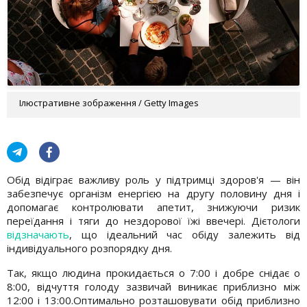
Ілюстративне зображення / Getty Images
Обід відіграє важливу роль у підтримці здоров'я — він
забезпечує організм енергією на другу половину дня і
допомагає контролювати апетит, знижуючи ризик
переїдання і тяги до нездорової їжі ввечері. Дієтологи
відзначають
, що ідеальний час обіду залежить від
індивідуального розпорядку дня.
Так, якщо людина прокидається о 7:00 і добре снідає о
8:00, відчуття голоду зазвичай виникає приблизно між
12:00 і 13:00.Оптимально розташовувати обід приблизно