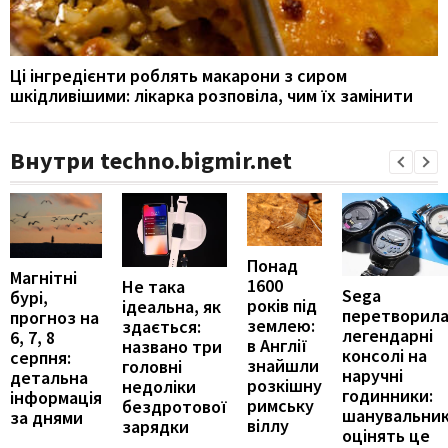
Ці інгредієнти роблять макарони з сиром
шкідливішими: лікарка розповіла, чим їх замінити
Внутри techno.bigmir.net
Понад
Магнітні
1600
Не така
Sega
бурі,
років під
ідеальна, як
перетворил
прогноз на
землею:
здається:
легендарні
6, 7, 8
в Англії
названо три
консолі на
серпня:
знайшли
головні
наручні
детальна
розкішну
недоліки
годинники:
інформація
римську
бездротової
шанувальни
за днями
віллу
зарядки
оцінять це