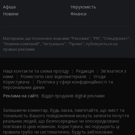
Афіша
Нерухомість
Новини
Фінанси
Матеріали, що позначені знаками "Реклама", "PR", "Спецпроект",
"Новини компаній", "Актуально", "Промо", публікуються на
правах реклами.
Наші контакти та схема проїзду
|
Редакція
|
Зв'язатися з
нами
|
Розмістити свої відеоматеріали
|
Угода
Користувача
|
Політика у сфері конфіденційності та
персональних даних
Реклама на сайті:
Відділ продажів digital реклами
Залишаючи коментар, будь ласка, пам'ятайте, що зміст та
тональність Вашого повідомлення можуть зачіпати почуття
реальних людей, що безпосередньо чи опосередковано
пов'язані із цією новиною. Користувачі, які порушують ці
правила грубо чи систематично, будуть заблоковані.