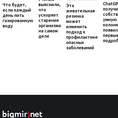
ChatG
выяснили,
Что будет,
Эта
получ
что
если каждый
жевательная
собст
ускоряет
день пить
резинка
умную
старение
газированную
может
колонк
организма
воду
изменить
появил
на самом
подход к
первы
деле
профилактике
подро
опасных
заболеваний