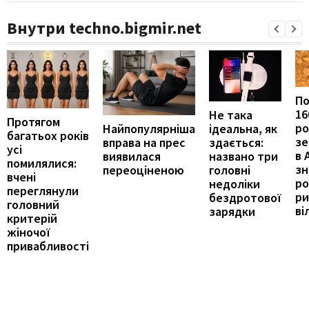
Внутри techno.bigmir.net
П
16
Не така
Протягом
ро
ідеальна, як
Найпопулярніша
багатьох років
зе
здається:
вправа на прес
усі
в 
названо три
виявилася
помилялися:
з
головні
переоціненою
вчені
ро
недоліки
переглянули
ри
бездротової
головний
ві
зарядки
критерій
жіночої
привабливості