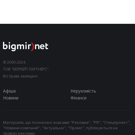
© 2000-2024,
ТОВ "КЕПРЕЙТ ПАРТНЕРС".
Всі права захищені.
Афіша
Нерухомість
Новини
Фінанси
Матеріали, що позначені знаками "Реклама", "PR", "Спецпроект",
"Новини компаній", "Актуально", "Промо", публікуються на
правах реклами.