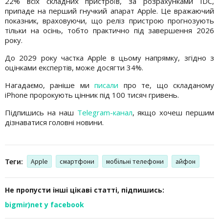
22% всіх складних пристроїв, за розрахунками IDC,
припаде на перший гнучкий апарат Apple. Це вражаючий
показник, враховуючи, що реліз пристрою прогнозують
тільки на осінь, тобто практично під завершення 2026
року.
До 2029 року частка Apple в цьому напрямку, згідно з
оцінками експертів, може досягти 34%.
Нагадаємо, раніше ми
писали
про те, що складаному
iPhone пророкують цінник під 100 тисяч гривень.
Підпишись на наш
Telegram-канал
, якщо хочеш першим
дізнаватися головні новини.
Теги:
Apple
смартфони
мобільні телефони
айфон
Не пропусти інші цікаві статті, підпишись:
bigmir)net у facebook