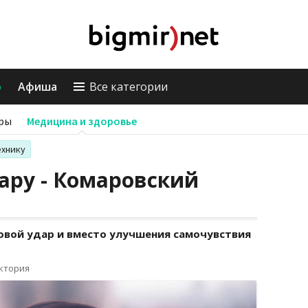
о
Афиша
Все категории
ры
Медицина и здоровье
ехнику
ару - Комаровский
овой удар и вместо улучшения самочувствия
иктория