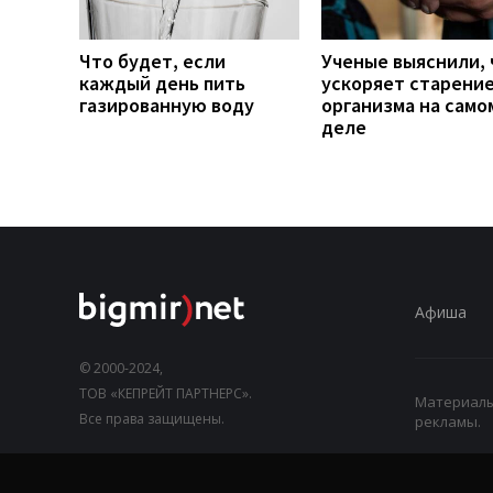
Что будет, если
Ученые выяснили, 
каждый день пить
ускоряет старени
газированную воду
организма на само
деле
Афиша
© 2000-2024,
ТОВ «КЕПРЕЙТ ПАРТНЕРС».
Материалы,
Все права защищены.
рекламы.