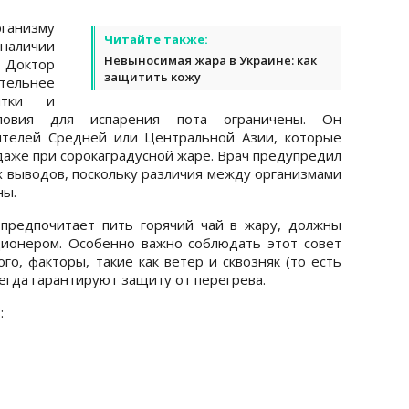
ганизму
Читайте также:
аличии
Невыносимая жара в Украине: как
 Доктор
защитить кожу
тельнее
итки и
ловия для испарения пота ограничены. Он
ителей Средней или Центральной Азии, которые
даже при сорокаградусной жаре. Врач предупредил
ых выводов, поскольку различия между организмами
ны.
 предпочитает пить горячий чай в жару, должны
ионером. Особенно важно соблюдать этот совет
го, факторы, такие как ветер и сквозняк (то есть
сегда гарантируют защиту от перегрева.
: