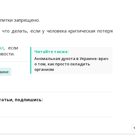
апитки запрещено.
 что делать, если у человека критическая потеря
ал
, если
Читайте также:
вости.
Аномальная духота в Украине: врач
о том, как просто охладить
организм
раине
татьи, подпишись: