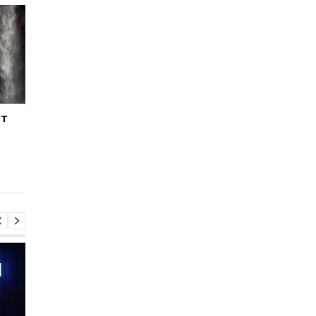
ет
Названа поза для сна,
Названа неожиданн
которая помогает легче
причина не спать
переносить жаркие
голышом во время ж
ночи