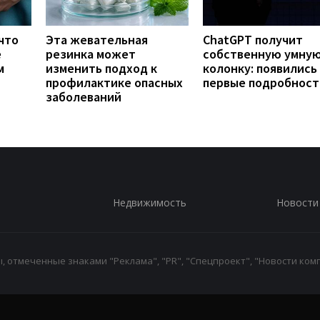
что
Эта жевательная
ChatGPT получит
е
резинка может
собственную умну
м
изменить подход к
колонку: появились
профилактике опасных
первые подробност
заболеваний
Недвижимость
Новости
 отмеченные знаками "Реклама", "PR", "Спецпроект", "Новости комп