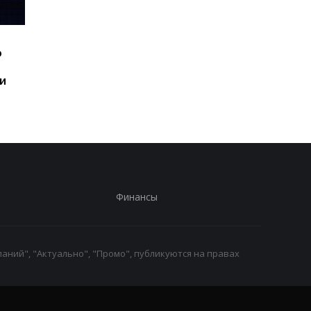
Шесть смартфонов за
Назван самый люби
ю
год: Nothing готовит
iPhone пользователе
самый масштабный
и это не новый флаг
и
запуск в своей истории
Финансы
аний", "Актуально", "Промо", публикуются на правах