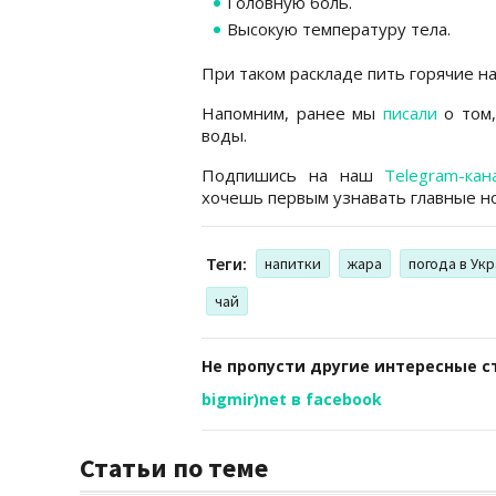
Головную боль.
Высокую температуру тела.
При таком раскладе пить горячие н
Напомним, ранее мы
писали
о том,
воды.
Подпишись на наш
Telegram-кан
хочешь первым узнавать главные но
Теги:
напитки
жара
погода в Ук
чай
Не пропусти другие интересные с
bigmir)net в facebook
Статьи по теме