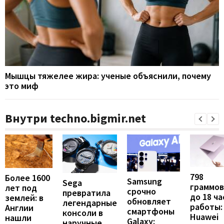
Мышцы тяжелее жира: ученые объяснили, почему
это миф
Внутри techno.bigmir.net
798
Более 1600
Samsung
Sega
граммов
лет под
срочно
превратила
до 18 ча
землей: в
обновляет
легендарные
работы:
Англии
смартфоны
консоли в
Huawei
нашли
Galaxy:
наручные