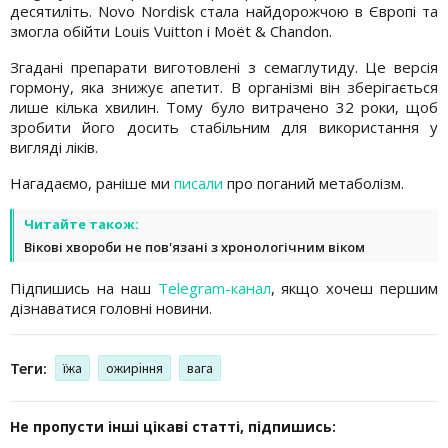
десятиліть. Novo Nordisk стала найдорожчою в Європі та
змогла обійти Louis Vuitton і Moët & Chandon.
Згадані препарати виготовлені з семаглутиду. Це версія
гормону, яка знижує апетит. В організмі він зберігається
лише кілька хвилин. Тому було витрачено 32 роки, щоб
зробити його досить стабільним для використання у
вигляді ліків.
Нагадаємо, раніше ми
писали
про поганий метаболізм.
Читайте також:
Вікові хвороби не пов'язані з хронологічним віком
Підпишись на наш
Telegram-канал
, якщо хочеш першим
дізнаватися головні новини.
Теги:
їжа
ожиріння
вага
Не пропусти інші цікаві статті, підпишись: