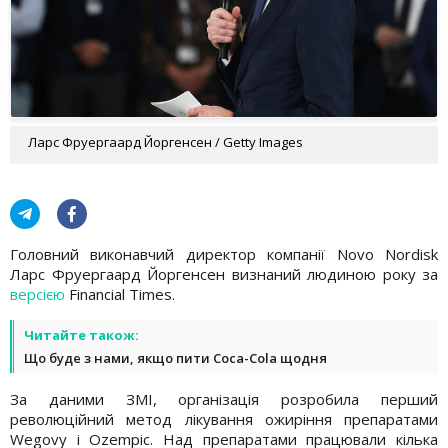
Ларс Фруергаард Йоргенсен / Getty Images
Головний виконавчий директор компанії Novo Nordisk
Ларс Фруергаард Йоргенсен визнаний людиною року за
версією
Financial Times.
Читайте також:
Що буде з нами, якщо пити Coca-Cola щодня
За даними ЗМІ, організація розробила перший
революційний метод лікування ожиріння препаратами
Wegovy і Ozempic. Над препаратами працювали кілька