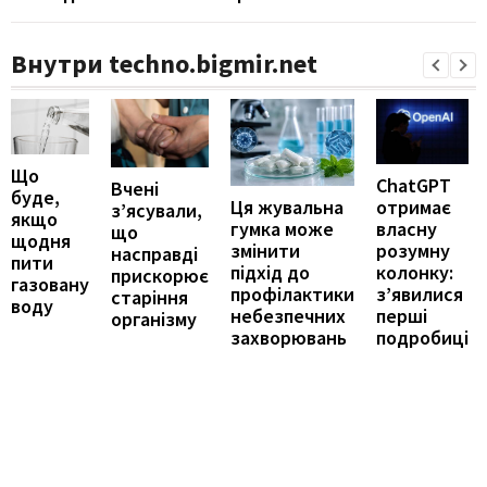
Внутри techno.bigmir.net
Що
ChatGPT
Вчені
буде,
отримає
Ця жувальна
з’ясували,
якщо
власну
гумка може
що
щодня
розумну
змінити
насправді
пити
колонку:
підхід до
прискорює
газовану
з’явилися
профілактики
старіння
воду
перші
небезпечних
організму
подробиці
захворювань