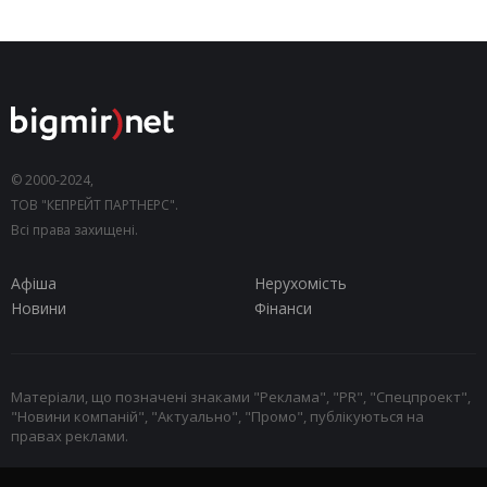
© 2000-2024,
ТОВ "КЕПРЕЙТ ПАРТНЕРС".
Всі права захищені.
Афіша
Нерухомість
Новини
Фінанси
Матеріали, що позначені знаками "Реклама", "PR", "Спецпроект",
"Новини компаній", "Актуально", "Промо", публікуються на
правах реклами.