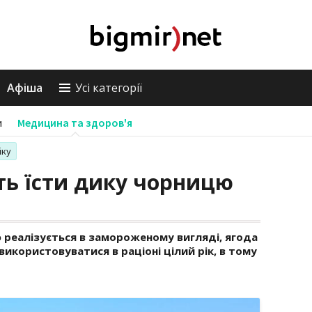
Афіша
Усі категорії
и
Медицина та здоров'я
іку
ть їсти дику чорницю
 реалізується в замороженому вигляді, ягода
 використовуватися в раціоні цілий рік, в тому
я