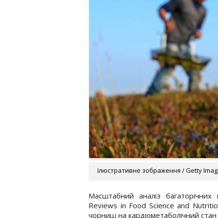
Ілюстративне зображення / Getty Ima
Масштабний аналіз багаторічних н
Reviews in Food Science and Nutriti
чорниці на кардіометаболічний стан