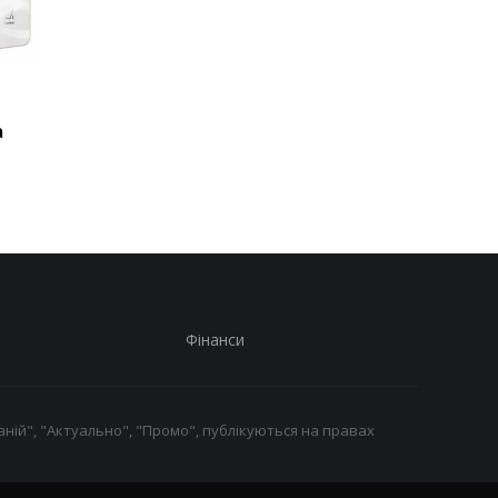
Такого iPhone ще не
Названо 7 продуктів,
було: Apple тестує
вчені пов’язують із
а
рекордно великий
підвищеним ризиком
флагман
розвитку раку
Фінанси
ній", "Актуально", "Промо", публікуються на правах