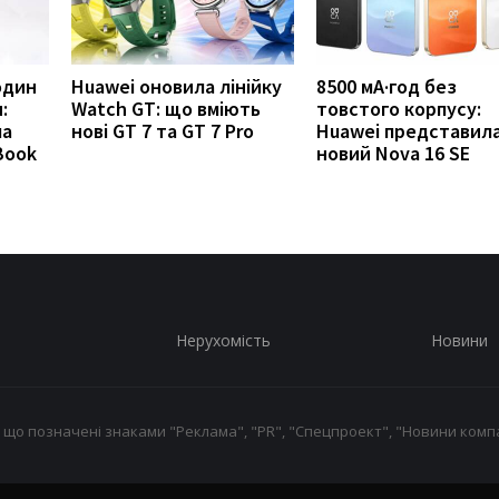
годин
Huawei оновила лінійку
8500 мА·год без
:
Watch GT: що вміють
товстого корпусу:
ла
нові GT 7 та GT 7 Pro
Huawei представил
Book
новий Nova 16 SE
Нерухомість
Новини
 що позначені знаками "Реклама", "PR", "Спецпроект", "Новини компа