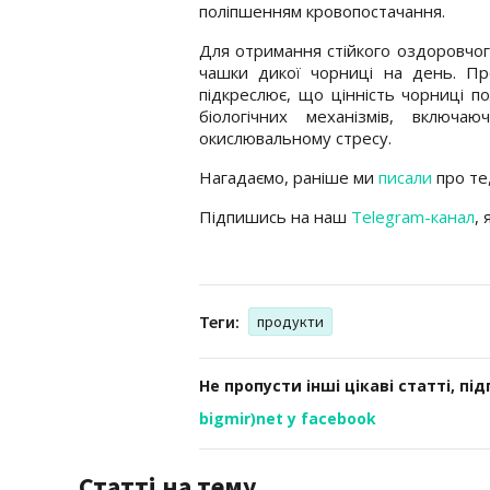
поліпшенням кровопостачання.
Для отримання стійкого оздоровчог
чашки дикої чорниці на день. Пр
підкреслює, що цінність чорниці по
біологічних механізмів, включ
окислювальному стресу.
Нагадаємо, раніше ми
писали
про те,
Підпишись на наш
Telegram-канал
,
Теги:
продукти
Не пропусти інші цікаві статті, пі
bigmir)net у facebook
Статті на тему