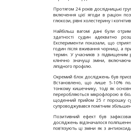
Протягом 24 років дослідницькі гру
включення цієї ягоди в раціон поз
глюкози, рівні холестерину і когніти
Найбільш вагомі дані були отри
здатності судин адекватно роз
Експерименти показали, що сприят
годин після вживання чорниці, а п
термін. У учасників з підвищеним
клінічно значущі зміни, включаюч
ліпідного профілю.
Окремий блок досліджень був присв
Встановлено, що лише 5-10% полі
тонкому кишечнику, тоді як основн
переробляються мікрофлорою в біол
щоденний прийом 25 г порошку суб
супроводжувався помітним збільшенн
Позитивний ефект був зафіксован
досліджень відзначалося поліпшення
пов'язують ці зміни як з антиоксид