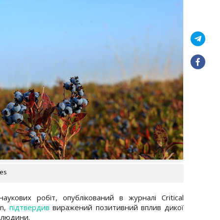
ges
аукових робіт, опублікований в журналі Critical
on,
підтвердив
виражений позитивний вплив дикої
 людини.