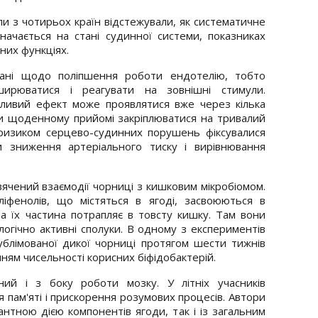
пи з чотирьох країн відстежували, як систематичне
начається на стані судинної системи, показниках
вних функціях.
мані щодо поліпшення роботи ендотелію, тобто
ширюватися і реагувати на зовнішні стимули.
ливий ефект може проявлятися вже через кілька
ри щоденному прийомі закріплюватися на тривалий
 ризиком серцево-судинних порушень фіксувалися
и зниження артеріального тиску і вирівнювання
ячений взаємодії чорниці з кишковим мікробіомом.
фенолів, що містяться в ягоді, засвоюються в
а їх частина потрапляє в товсту кишку. Там вони
огічно активні сполуки. В одному з експериментів
лімованої дикої чорниці протягом шести тижнів
ям чисельності корисних біфідобактерій.
ий і з боку роботи мозку. У літніх учасників
 пам'яті і прискорення розумових процесів. Автори
антною дією компонентів ягоди, так і із загальним