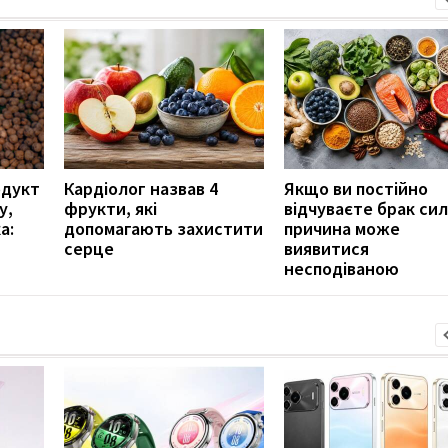
одукт
Кардіолог назвав 4
Якщо ви постійно
у,
фрукти, які
відчуваєте брак сил
а:
допомагають захистити
причина може
серце
виявитися
несподіваною