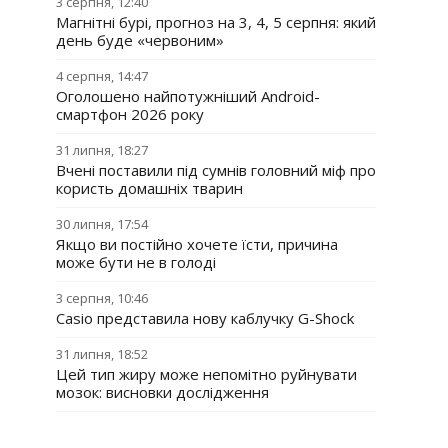
3 серпня, 12:40
Магнітні бурі, прогноз на 3, 4, 5 серпня: який
день буде «червоним»
4 серпня, 14:47
Оголошено найпотужніший Android-
смартфон 2026 року
31 липня, 18:27
Вчені поставили під сумнів головний міф про
користь домашніх тварин
30 липня, 17:54
Якщо ви постійно хочете їсти, причина
може бути не в голоді
3 серпня, 10:46
Casio представила нову каблучку G-Shock
31 липня, 18:52
Цей тип жиру може непомітно руйнувати
мозок: висновки дослідження