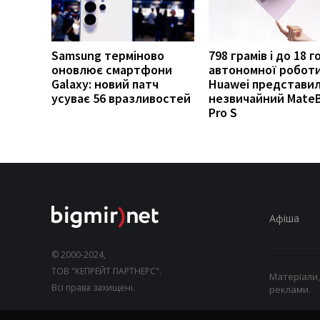
Samsung терміново
798 грамів і до 18 
оновлює смартфони
автономної роботи
Galaxy: новий патч
Huawei представи
усуває 56 вразливостей
незвичайний Mate
Pro S
Афіша
© 2000-2024,
ТОВ "КЕПРЕЙТ ПАРТНЕРС".
Матеріали,
Всі права захищені.
реклами.