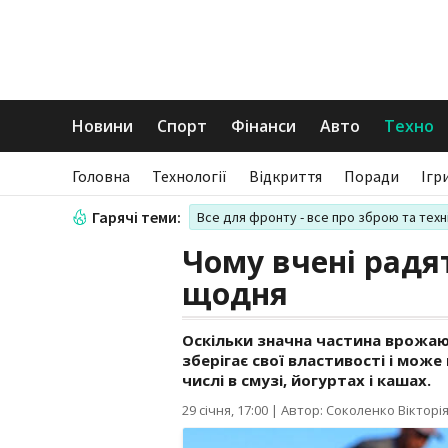
Новини
Спорт
Фінанси
Авто
Техно
Головна
Технології
Відкриття
Поради
Ігр
Гарячі теми:
Все для фронту - все про зброю та техн
Чому вчені радя
щодня
Оскільки значна частина врожаю
зберігає свої властивості і може
числі в смузі, йогуртах і кашах.
29 січня, 17:00
|
Автор: Соколенко Вікторі