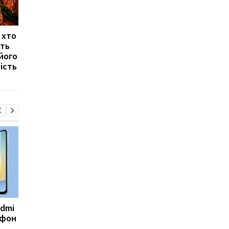
 хто
Фітнес-тренер пояснив,
Любов до солодкого
іть
як звичайна сіль може
може негативно
його
впливати на об’єм талії
вплинути на пам'ять
ість
сильніше, ніж
вважалося раніше
edmi
Фанати GTA 6
Протягом багатьох р
тфон
дочекалися: Rockstar
усі помилялися: вчен
оголосила дату великої
переглянули головн