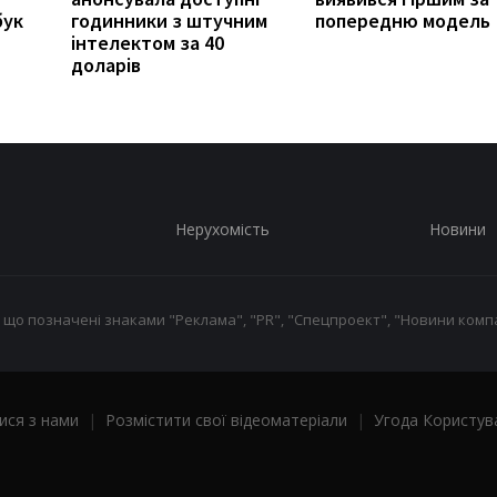
бук
годинники з штучним
попередню модель
інтелектом за 40
доларів
Нерухомість
Новини
 що позначені знаками "Реклама", "PR", "Спецпроект", "Новини компа
ися з нами
|
Розмістити свої відеоматеріали
|
Угода Користув