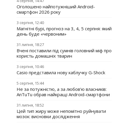
4 серпня, 14:47
Оголошено найпотужніший Android-
смартфон 2026 року
3 серпня, 12:40
Магнітні бурі, прогноз на 3, 4, 5 серпня: який
день буде «червоним»
31 липня, 18:27
Вчені поставили під сумнів головний міф про
користь домашніх тварин
3 серпня, 10:46
Casio представила нову каблучку G-Shock
5 серпня, 15:44
Не за потужністю, а за любов’ю власників:
AnTuTu обрав найкращі Android-смартфони
31 липня, 18:52
Цей тип жиру може непомітно руйнувати
мозок: висновки дослідження