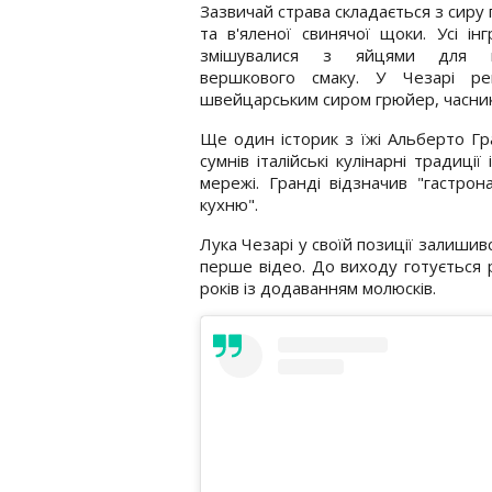
Зазвичай страва складається з сиру 
та в'яленої свинячої щоки. Усі інг
змішувалися з яйцями для н
вершкового смаку. У Чезарі ре
швейцарським сиром грюйер, часник
Ще один історик з їжі Альберто Гра
сумнів італійські кулінарні традиці
мережі. Гранді відзначив "гастрон
кухню".
Лука Чезарі у своїй позиції залиши
перше відео. До виходу готується 
років із додаванням молюсків.