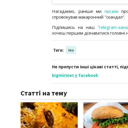
Нагадаємо, раніше ми
писали
про
спровокував макаронний "скандал".
Підпишись на наш
Telegram-кана
хочеш першим дізнаватися головні 
Теги:
їжа
Не пропусти інші цікаві статті, пі
bigmir)net у facebook
Статті на тему