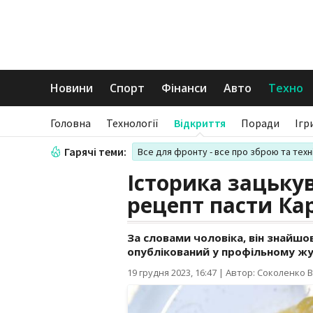
Новини
Спорт
Фінанси
Авто
Техно
Головна
Технології
Відкриття
Поради
Ігр
Гарячі теми:
Все для фронту - все про зброю та техн
Історика зацьку
рецепт пасти Ка
За словами чоловіка, він знайшо
опублікований у профільному жур
19 грудня 2023, 16:47
|
Автор: Соколенко В