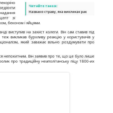
пекоріно
Читайте також:
редієнти
Названо страву, яка викликає рак
адання
цепт зі
ом, беконом і яйцями.
нді виступив на захист колеги. Він сам ставив під
ї і теж викликав бурхливу реакцію у користувачів у
аціоналізм, який заважає вільно роздумувати про
вся непохитним. Він заявив про те, що це було лише
ролик про традиційну неаполітанську піцу 1800-их