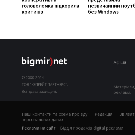
головоломка підкорила
незвичайний ноут
критиків
без Windows
Афіша
© 2000-2024,
ТОВ "КЕПРЕЙТ ПАРТНЕРС".
Матеріали,
Всі права захищені.
реклами.
Наші контакти та схема проїзду
|
Редакція
|
Зв'язат
персональних даних
Реклама на сайті:
Відділ продажів digital реклами