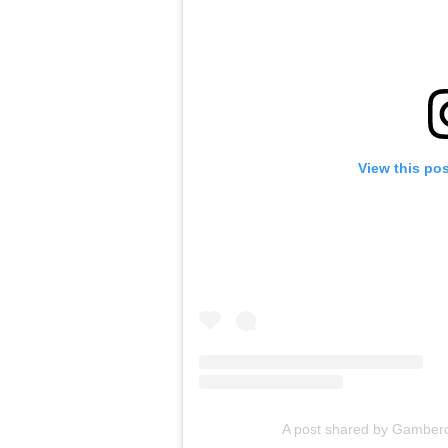
View this po
A post shared by Gambe