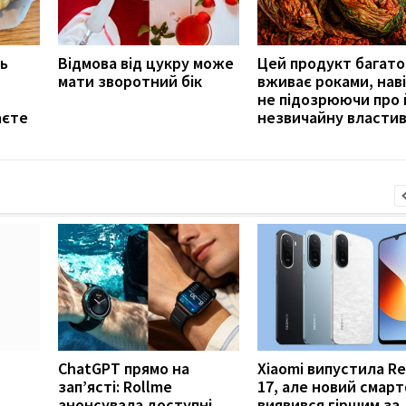
ь
Відмова від цукру може
Цей продукт багато
мати зворотний бік
вживає роками, нав
не підозрюючи про 
аєте
незвичайну властив
ChatGPT прямо на
Xiaomi випустила R
зап’ясті: Rollme
17, але новий смар
анонсувала доступні
виявився гіршим за