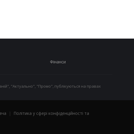
презентації та
критерій жіночої
здивувала місцем
привабливості
прем’єри
Фінанси
ній", "Актуально", "Промо", публікуються на правах
ача
|
Політика у сфері конфіденційності та