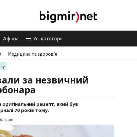
Афіша
Усі категорії
и
Медицина та здоров'я
іку
вали за незвичний
рбонара
в оригінальний рецепт, який був
налі 70 років тому.
ікторія