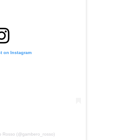
st on Instagram
ro Rosso (@gambero_rosso)