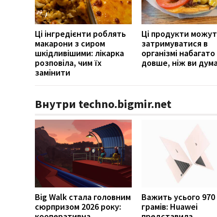
Ці інгредієнти роблять
Ці продукти можут
макарони з сиром
затримуватися в
шкідливішими: лікарка
організмі набагато
розповіла, чим їх
довше, ніж ви дум
замінити
Внутри techno.bigmir.net
Big Walk стала головним
Важить усього 970
сюрпризом 2026 року:
грамів: Huawei
кооперативна
представила