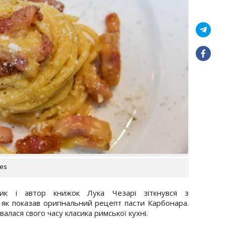
ges
орик і автор книжок Лука Чезарі зіткнувся з
 як показав оригінальний рецепт пасти Карбонара.
алася свого часу класика римської кухні.