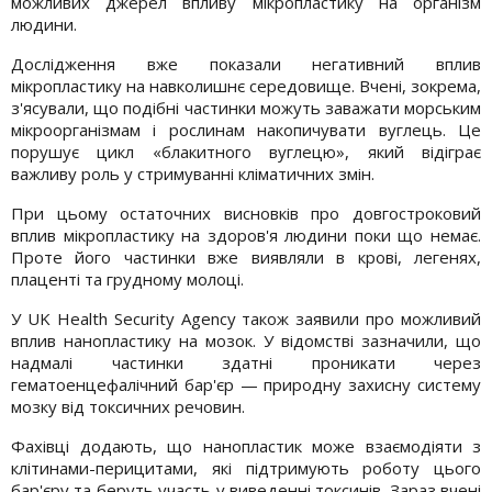
можливих джерел впливу мікропластику на організм
людини.
Дослідження вже показали негативний вплив
мікропластику на навколишнє середовище. Вчені, зокрема,
з'ясували, що подібні частинки можуть заважати морським
мікроорганізмам і рослинам накопичувати вуглець. Це
порушує цикл «блакитного вуглецю», який відіграє
важливу роль у стримуванні кліматичних змін.
При цьому остаточних висновків про довгостроковий
вплив мікропластику на здоров'я людини поки що немає.
Проте його частинки вже виявляли в крові, легенях,
плаценті та грудному молоці.
У UK Health Security Agency також заявили про можливий
вплив нанопластику на мозок. У відомстві зазначили, що
надмалі частинки здатні проникати через
гематоенцефалічний бар'єр — природну захисну систему
мозку від токсичних речовин.
Фахівці додають, що нанопластик може взаємодіяти з
клітинами-перицитами, які підтримують роботу цього
бар'єру та беруть участь у виведенні токсинів. Зараз вчені