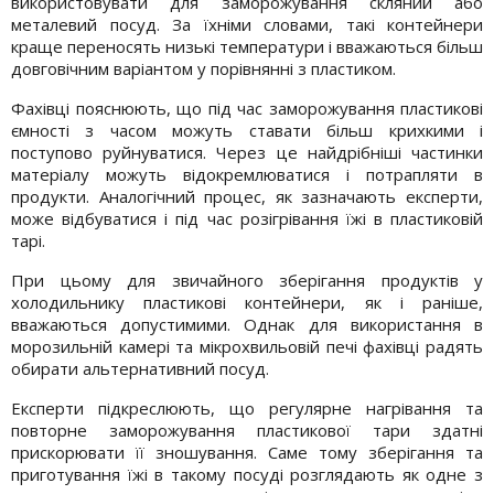
використовувати для заморожування скляний або
металевий посуд. За їхніми словами, такі контейнери
краще переносять низькі температури і вважаються більш
довговічним варіантом у порівнянні з пластиком.
Фахівці пояснюють, що під час заморожування пластикові
ємності з часом можуть ставати більш крихкими і
поступово руйнуватися. Через це найдрібніші частинки
матеріалу можуть відокремлюватися і потрапляти в
продукти. Аналогічний процес, як зазначають експерти,
може відбуватися і під час розігрівання їжі в пластиковій
тарі.
При цьому для звичайного зберігання продуктів у
холодильнику пластикові контейнери, як і раніше,
вважаються допустимими. Однак для використання в
морозильній камері та мікрохвильовій печі фахівці радять
обирати альтернативний посуд.
Експерти підкреслюють, що регулярне нагрівання та
повторне заморожування пластикової тари здатні
прискорювати її зношування. Саме тому зберігання та
приготування їжі в такому посуді розглядають як одне з