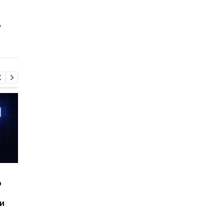
Если у вас постоянно
Эти три продукта
нет сил, причина может
помогают сохранить
ь
оказаться
крепкие зубы и кост
неожиданной
совет стоматолога
Шесть смартфонов за
Назван самый люби
ю
год: Nothing готовит
iPhone пользователе
самый масштабный
и это не новый флаг
и
запуск в своей истории