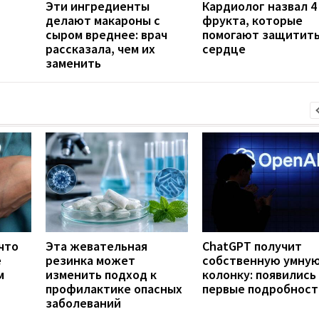
Эти ингредиенты
Кардиолог назвал 4
делают макароны с
фрукта, которые
сыром вреднее: врач
помогают защитит
рассказала, чем их
сердце
заменить
что
Эта жевательная
ChatGPT получит
е
резинка может
собственную умну
м
изменить подход к
колонку: появились
профилактике опасных
первые подробност
заболеваний