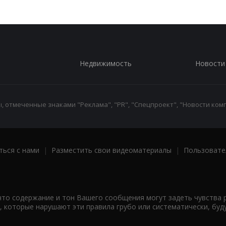
Недвижимость
Новости
 отмеченные знаками "Реклама", "PR", "Спецпроект", "Новости комп
ться с нами
|
Разместить свои видеоматериалы
|
Пользовате
что содержание и тон Вашего сообщения могут задеть чувства 
 которые нарушают эти правила грубо или систематически, буд