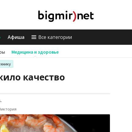
о
Афиша
Все категории
ры
Медицина и здоровье
ехнику
жило качество
.
Виктория