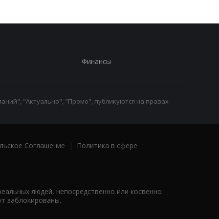
Финансы
аний", "Актуально", "Промо", публикуются на правах
льское Соглашение
|
Политика в сфере
реальных людей, непосредственно или косвенно
ут заблокированы.