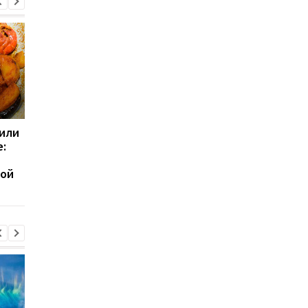
или
Посмотрите на свои
Какие продукты мог
:
ногти: эти признаки
помочь мозгу дольш
иногда говорят о
оставаться молодым
ной
серьезных проблемах
выводы ученых
со здоровьем