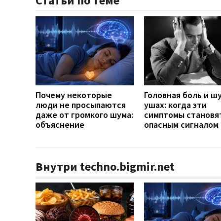
Статьи по теме
Почему некоторые
Головная боль и шу
люди не просыпаются
ушах: когда эти
даже от громкого шума:
симптомы становя
объяснение
опасным сигналом
Внутри techno.bigmir.net