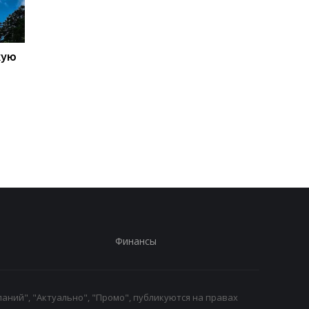
кую
Galaxy S27 Ultra станет
Не по мощности, а п
фотографировать
любви владельцев:
иначе: инсайдер
AnTuTu выбрал лучш
раскрыл секрет новых
Android-смартфоны
объективов Samsung
Финансы
аний", "Актуально", "Промо", публикуются на правах