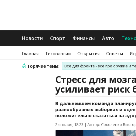
Новости
Спорт
Финансы
Авто
Техн
Главная
Технологии
Открытия
Советы
Иг
Горячие темы:
Все для фронта - все про оружие и т
Стресс для мозга
усиливает риск 
В дальнейшем команда планируе
разнообразных выборках и оцен
положительно сказаться на здо
2 января, 18:23
|
Автор: Соколенко Викто