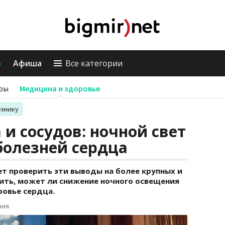
о
Афиша
Все категории
ры
Медицина и здоровье
ехнику
 и сосудов: ночной свет
болезней сердца
т проверить эти выводы на более крупных и
ить, может ли снижение ночного освещения
ровье сердца.
рия