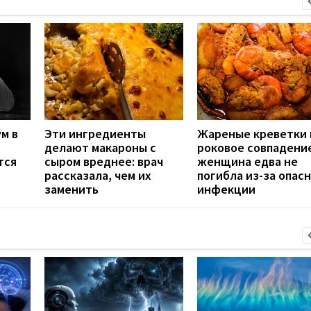
м в
Эти ингредиенты
Жареные креветки 
делают макароны с
роковое совпадение
тся
сыром вреднее: врач
женщина едва не
рассказала, чем их
погибла из-за опас
заменить
инфекции