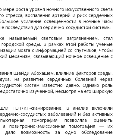
о мере роста уровня ночного искусственного света
го стресса, воспаления артерий и риск сердечных
ебольшое усиление освещенности в ночные часы
е последствия для сердечно-сосудистой системы.
же называемый световым загрязнением, стал
 городской среды. В рамках этой работы ученые
изации мозга с информацией со спутников, чтобы
кий механизм, связывающий ночное освещение с
ования Шейди Абохашем, влияние факторов среды,
духа, на развитие сердечных болезней через
осудистой систем известно давно. Однако роль
недостаточно изученной, несмотря на его широкую
ошли ПЭТ/КТ-сканирование. В анализ включили
ердечно-сосудистых заболеваний и без активных
омпьютерная томография позволяла оценить
й, а позитронно-эмиссионная томография — их
то дало возможность за одно обследование