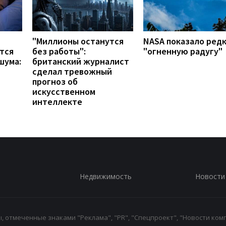
"Миллионы останутся
NASA показало ред
тся
без работы":
"огненную радугу"
шума:
британский журналист
сделал тревожный
прогноз об
искусственном
интеллекте
Недвижимость
Новости
 отмеченные знаками "Реклама", "PR", "Спецпроект", "Новости комп