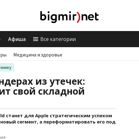
о
Афиша
Все категории
гры
Медицина и здоровье
ехнику
ендерах из утечек:
ит свой складной
old станет для Apple стратегическим успехом
в новый сегмент, а переформатировать его под
рия