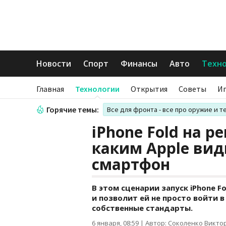
Новости
Спорт
Финансы
Авто
Техн
Главная
Технологии
Открытия
Советы
И
Горячие темы:
Все для фронта - все про оружие и т
iPhone Fold на р
каким Apple вид
смартфон
В этом сценарии запуск iPhone F
и позволит ей не просто войти 
собственные стандарты.
6 января, 08:59
|
Автор: Соколенко Викто