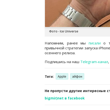
Фото - Ice Universe
Напомним, ранее мы
писали
о то
привычной стратегии запуска iPhon
осеннего релиза.
Подпишись на наш
Telegram-канал
,
Теги:
Apple
айфон
Не пропусти другие интересные с
bigmir)net в facebook