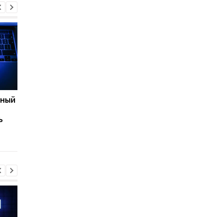
нный
Apple готовит
Что будет, если
неожиданный гаджет
каждый день пить
ь
для спортсменов
газированную воду