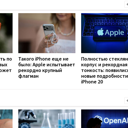
ть по
Такого iPhone еще не
Полностью стекля
вых
было: Apple испытывает
корпус и рекордная
может
рекордно крупный
тонкость: появилис
флагман
новые подробности
iPhone 20