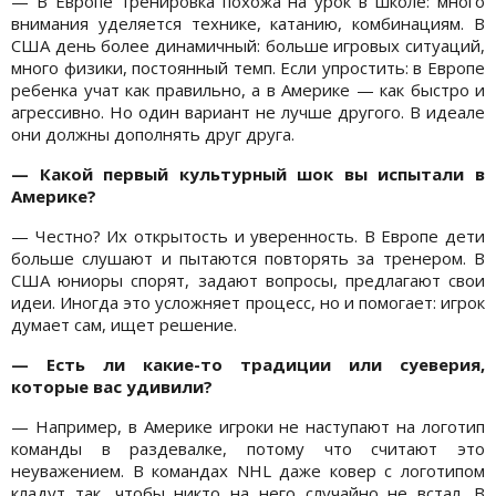
— В Европе тренировка похожа на урок в школе: много
внимания уделяется технике, катанию, комбинациям. В
США день более динамичный: больше игровых ситуаций,
много физики, постоянный темп. Если упростить: в Европе
ребенка учат как правильно, а в Америке — как быстро и
агрессивно. Но один вариант не лучше другого. В идеале
они должны дополнять друг друга.
— Какой первый культурный шок вы испытали в
Америке?
— Честно? Их открытость и уверенность. В Европе дети
больше слушают и пытаются повторять за тренером. В
США юниоры спорят, задают вопросы, предлагают свои
идеи. Иногда это усложняет процесс, но и помогает: игрок
думает сам, ищет решение.
— Есть ли какие-то традиции или суеверия,
которые вас удивили?
— Например, в Америке игроки не наступают на логотип
команды в раздевалке, потому что считают это
неуважением. В командах NHL даже ковер с логотипом
кладут так, чтобы никто на него случайно не встал. В