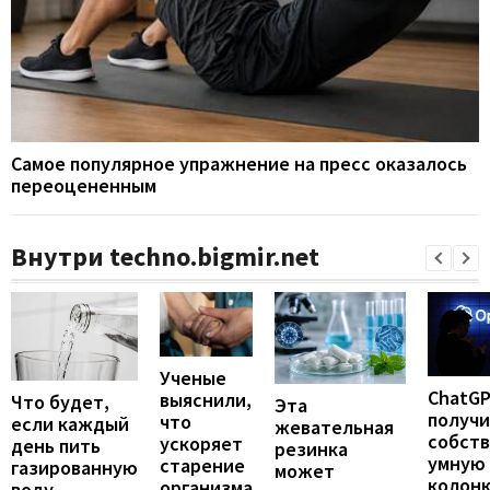
Самое популярное упражнение на пресс оказалось
переоцененным
Внутри techno.bigmir.net
Ученые
ChatG
выяснили,
Что будет,
Эта
получ
что
если каждый
жевательная
собст
ускоряет
день пить
резинка
умную
старение
газированную
может
колонк
организма
воду