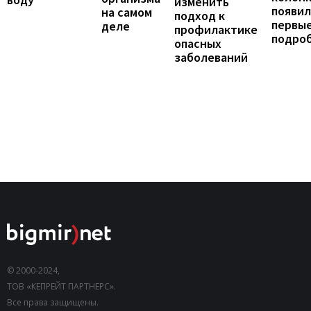
изменить
появил
на самом
подход к
первы
деле
профилактике
подро
опасных
заболеваний
© 2000-2024,
ТОВ «КЕПРЕЙТ ПАРТНЕРС».
Все права защищены.