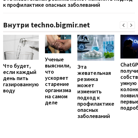
к профилактике опасных заболеваний
Внутри techno.bigmir.net
Ученые
ChatG
выяснили,
Что будет,
Эта
получ
что
если каждый
жевательная
собст
ускоряет
день пить
резинка
умную
старение
газированную
может
колонк
организма
воду
изменить
появил
на самом
подход к
первы
деле
профилактике
подро
опасных
заболеваний