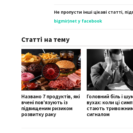
Не пропусти інші цікаві статті, пі
bigmir)net у facebook
Статті на тему
Названо 7 продуктів, які
Головний біль і шум
вчені пов’язують із
вухах: коли ці сим
підвищеним ризиком
стають тривожни
розвитку раку
сигналом