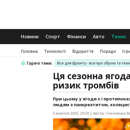
Новини
Спорт
Фінанси
Авто
Техно
Головна
Технології
Відкриття
Поради
Ігр
Гарячі теми:
Все для фронту - все про зброю та техн
Ця сезонна ягод
ризик тромбів
При цьому у ягоди є і протипока
людям з панкреатитом, холецис
2 жовтня 2025, 20:30
|
Автор: Соколенко Ві