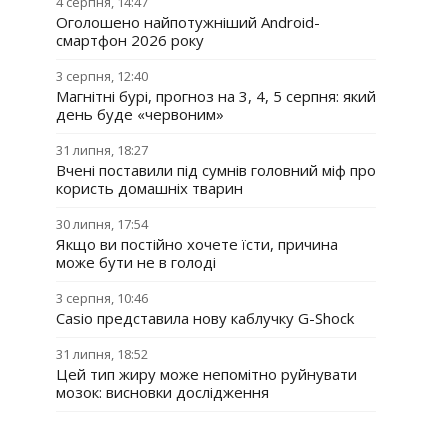
4 серпня, 14:47
Оголошено найпотужніший Android-
смартфон 2026 року
3 серпня, 12:40
Магнітні бурі, прогноз на 3, 4, 5 серпня: який
день буде «червоним»
31 липня, 18:27
Вчені поставили під сумнів головний міф про
користь домашніх тварин
30 липня, 17:54
Якщо ви постійно хочете їсти, причина
може бути не в голоді
3 серпня, 10:46
Casio представила нову каблучку G-Shock
31 липня, 18:52
Цей тип жиру може непомітно руйнувати
мозок: висновки дослідження