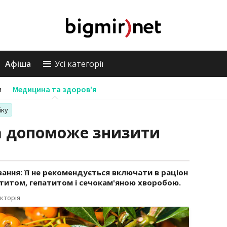
Афіша
Усі категорії
и
Медицина та здоров'я
іку
а допоможе знизити
зання: її не рекомендується включати в раціон
титом, гепатитом і сечокам'яною хворобою.
кторія