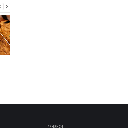
д
Sega перетворила
Магнітні бурі, прогно
легендарні консолі на
на 6, 7, 8 серпня:
наручні годинники:
детальна інформація
шанувальники оцінять
днями
це
Фінанси