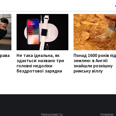
права
Не така ідеальна, як
Понад 1600 років пі
здається: названо три
землею: в Англії
головні недоліки
знайшли розкішну
бездротової зарядки
римську віллу
Нерухомість
Новини