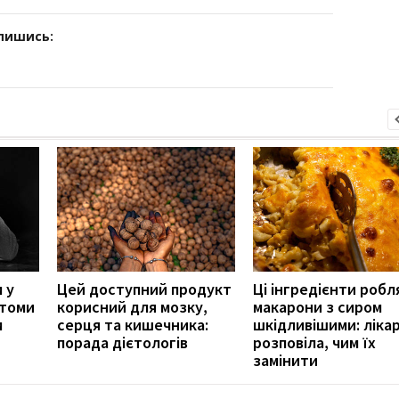
дпишись:
 у
Цей доступний продукт
Ці інгредієнти робл
птоми
корисний для мозку,
макарони з сиром
м
серця та кишечника:
шкідливішими: ліка
порада дієтологів
розповіла, чим їх
замінити