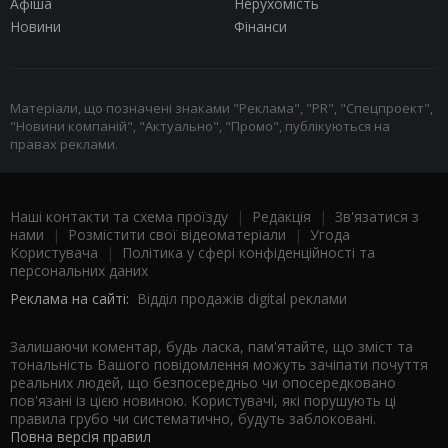
Афіша
Нерухомість
Новини
Фінанси
Матеріали, що позначені знаками "Реклама", "PR", "Спецпроект",
"Новини компаній", "Актуально", "Промо", публікуються на
правах реклами.
Наші контакти та схема проїзду
|
Редакція
|
Зв'язатися з
нами
|
Розмістити свої відеоматеріали
|
Угода
Користувача
|
Політика у сфері конфіденційності та
персональних даних
Реклама на сайті:
Відділ продажів digital реклами
Залишаючи коментар, будь ласка, пам'ятайте, що зміст та
тональність Вашого повідомлення можуть зачіпати почуття
реальних людей, що безпосередньо чи опосередковано
пов'язані із цією новиною. Користувачі, які порушують ці
правила грубо чи систематично, будуть заблоковані.
Повна версія правил