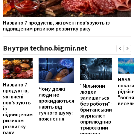
Названо 7 продуктів, які вчені пов’язують із
підвищеним ризиком розвитку раку
Внутри techno.bigmir.net
NASA
Названо 7
показ
"Мільйони
Чому деякі
продуктів,
рідкіс
людей
люди не
які вчені
"вогн
залишаться
прокидаються
пов’язують
весел
без роботи":
навіть від
із
британський
гучного шуму:
підвищеним
журналіст
пояснення
ризиком
оприлюднив
розвитку
тривожний
раку
прогноз