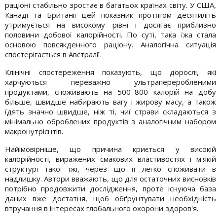
раціоні стабільно зростає в багатьох країнах світу. У США,
Канаді та Британії цей показник протягом десятиліть
утримується на високому рівні і досягає приблизно
половини добової калорійності. По суті, така їжа стала
основою повсякденного раціону. Аналогічна ситуація
спостерігається в Австралії.
Клінічні спостереження показують, що дорослі, які
харчуються переважно ультрапереробленими
продуктами, споживають на 500–800 калорій на добу
більше, швидше набирають вагу і жирову масу, а також
їдять значно швидше, ніж ті, чиї страви складаються з
мінімально оброблених продуктів з аналогічним набором
макронутрієнтів.
Найімовірніше, що причина криється у високій
калорійності, виражених смакових властивостях і м'якій
структурі такої їжі, через що її легко споживати в
надлишку. Автори вважають, що для остаточних висновків
потрібно продовжити дослідження, проте існуюча база
даних вже достатня, щоб обґрунтувати необхідність
втручання в інтересах глобального охорони здоров'я.