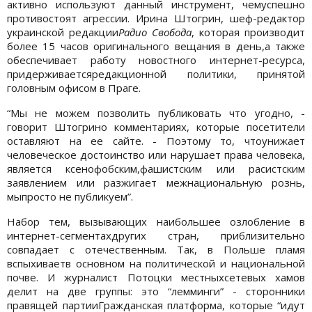
активно используют данный инструмент, чемуспешно
противостоят агрессии. Ирина Штогрин, шеф-редактор
украинской редакции
Радио Свобода
, которая производит
более 15 часов оригинального вещания в день,а также
обеспечивает работу новостного интернет-ресурса,
придерживаетсяредакционной политики, принятой
головным офисом в Праге.
“Мы не можем позволить публиковать что угодно, -
говорит Штогрино комментариях, которые посетители
оставляют на ее сайте. - Поэтому то, чтоунижает
человеческое достоинство или нарушает права человека,
является ксенофобским,фашистским или расистским
заявлением или разжигает межнациональную рознь,
мыпросто не публикуем”.
Набор тем, вызывающих наибольшее озлобление в
интернет-сегментахдругих стран, приблизительно
совпадает с отечественным. Так, в Польше пламя
вспыхиваетв основном на политической и национальной
почве. И журналист Потоцки местныхсетевых хамов
делит на две группы: это “лемминги” - сторонники
правящей партииГражданская платформа, которые “идут