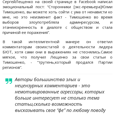
СергейЛещенко на своей странице в Facebook написал
эмоциональный пост: “Сторонники [экс-премьера]Юлии
Тимошенко, вы можете хоть сойти с ума от ненависти ко
мне, но это неизменит факт - Тимошенко во время
выборов злоупотребляла админресурсом, и
этанеискренность в диалоге с обществом и стала
причиной ее поражения”.
В такой интеллигентной манере он ответил
комментаторам своихстатей о деятельности лидера
БЮТ, хотя сами они в выражениях не стеснялись.Самое
мягкое, что получил Лещенко за свои статьи о
Тимошенко, - “трутень,который продался Партии
регионов”.
Авторы большинства злых и
нецензурных комментариев - это
немотивированные агрессоры, которых
больше интересует не столько тема
статьи,сколько возможность
высказывать свое “фе” по любому поводу