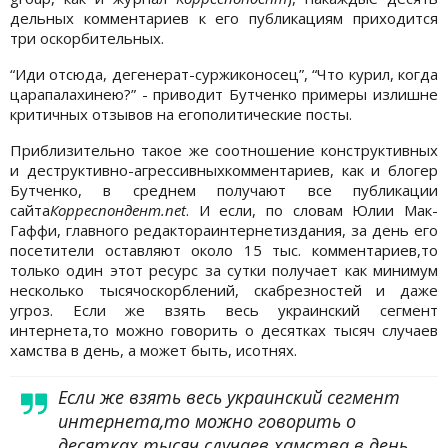
дельных комментариев к его публикациям приходится
три оскорбительных.
“Иди отсюда, дегенерат-суржиконосец”, “Что курил, когда
царапалахинею?” - приводит Бутченко примеры излишне
критичных отзывов на егополитические посты.
Приблизительно такое же соотношение конструктивных
и деструктивно-агрессивныхкомментариев, как и блогер
Бутченко, в среднем получают все публикации
сайта
Корреспондент.net
. И если, по словам Юлии Мак-
Гаффи, главного редактораинтернетиздания, за день его
посетители оставляют около 15 тыс. комментариев,то
только один этот ресурс за сутки получает как минимум
несколько тысячоскорблений, скабрезностей и даже
угроз. Если же взять весь украинский сегмент
интернета,то можно говорить о десятках тысяч случаев
хамства в день, а может быть, исотнях.
Если же взять весь украинский сегмент
интернета,то можно говорить о
десятках тысяч случаев хамства в день,