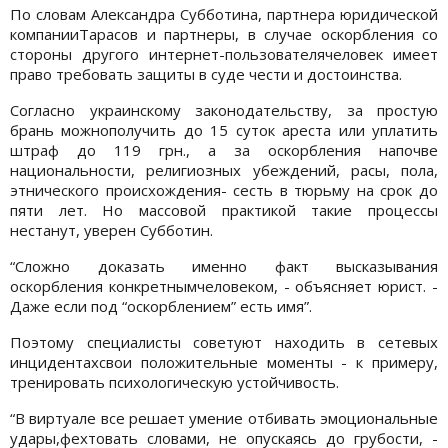
По словам Александра Субботина, партнера юридической
компанииТарасов и партнеры, в случае оскорбления со
стороны другого интернет-пользователячеловек имеет
право требовать защиты в суде чести и достоинства.
Согласно украинскому законодательству, за простую
брань можнополучить до 15 суток ареста или уплатить
штраф до 119 грн., а за оскорбления напочве
национальности, религиозных убеждений, расы, пола,
этнического происхождения- сесть в тюрьму на срок до
пяти лет. Но массовой практикой такие процессы
нестанут, уверен Субботин.
“Сложно доказать именно факт высказывания
оскорбления конкретнымчеловеком, - объясняет юрист. -
Даже если под “оскорблением” есть имя”.
Поэтому специалисты советуют находить в сетевых
инцидентахсвои положительные моменты - к примеру,
тренировать психологическую устойчивость.
“В виртуале все решает умение отбивать эмоциональные
удары,фехтовать словами, не опускаясь до грубости, -