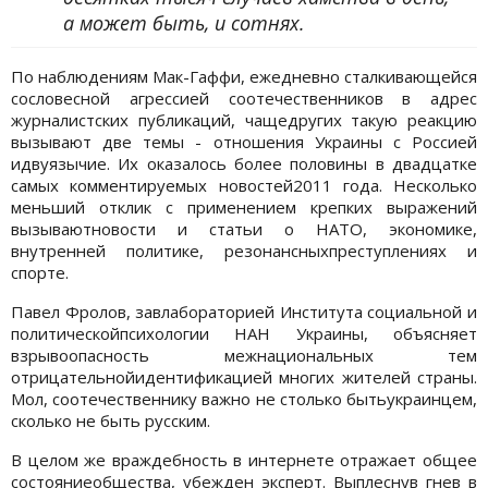
а может быть, и сотнях.
По наблюдениям Мак-Гаффи, ежедневно сталкивающейся
сословесной агрессией соотечественников в адрес
журналистских публикаций, чащедругих такую реакцию
вызывают две темы - отношения Украины с Россией
идвуязычие. Их оказалось более половины в двадцатке
самых комментируемых новостей2011 года. Несколько
меньший отклик с применением крепких выражений
вызываютновости и статьи о НАТО, экономике,
внутренней политике, резонансныхпреступлениях и
спорте.
Павел Фролов, завлабораторией Института социальной и
политическойпсихологии НАН Украины, объясняет
взрывоопасность межнациональных тем
отрицательнойидентификацией многих жителей страны.
Мол, соотечественнику важно не столько бытьукраинцем,
сколько не быть русским.
В целом же враждебность в интернете отражает общее
состояниеобщества, убежден эксперт. Выплеснув гнев в