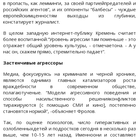
в пропасть, как лемминги, за своей партиейпредателей и
российских агентов”, и их оппоненты “балбесы” - чуждые
европейскимценностям выходцы из глубинки,
констатирует журналист.
В целом западную интернет-публику Кремень считает
более воспитанной.“Уровень агрессии там поменьше - это
отражает общий уровень культуры, - отмечаетона. - А у
нас он, скажем прямо, стремительно падает”.
Застенчивые агрессоры
Медиа, фокусируясь на криминале и черной хронике,
являются однимиз главных катализаторов роста
враждебности в современном обществе,
полагаютученые. “Модели агрессивного поведения и
способы насильственного решенияконфликтов
тиражируются [с помощью СМИ и кино], постепенно
становятся нормой”, -объясняет Фролов.
Так, по оценке психологов, число гиперактивных и
озлобленныхдетей и подростков сегодня в несколько раз
выше, чем 10-15 лет назад. Именноони и составляют