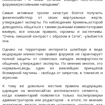
форумаагрессивными нападками”.
Самые активные тролли зачастую боятся получить
физическийотпор от своих виртуальных жертв,
утверждают эксперты. По наблюдению Кремень,которой
доводилось общаться с такими рьяными комментаторами
вживую, все они,как правило, скромны и застенчивы.
“Очень смешной контраст с образом в Сети”, -улыбается
она.
Однако на территории интернета шлагбаум в виде
модерации илижестких правил форумов не гарантирует
полной защиты от словесных нападок икомфортности
общения, утверждают эксперты. По мнению многих, это
нормально,ведь один из важнейших принципов
Всемирной паутины - свобода от запретов, в томчисле и
агрессии.
К тому же довольно жесткие правила модерации,
царящие на многихсайтах англоязычного сегмента, -
когда комментарий появляется только послепроверки
администратором или редактором - в итоге, по мнению
аналитиков, ведутк попыткам установить контроль над