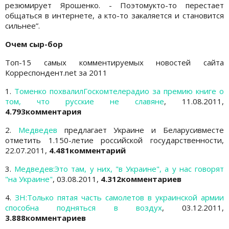
резюмирует Ярошенко. - Поэтомукто-то перестает
общаться в интернете, а кто-то закаляется и становится
сильнее”.
Очем сыр-бор
Топ-15 самых комментируемых новостей сайта
Корреспондент.net за 2011
1.
Томенко
похвалилГоскомтелерадио за премию книге о
том, что русские не славяне
, 11.08.2011,
4.793комментария
2.
Медведев
предлагает Украине и Беларусивместе
отметить 1.150-летие российской государственности,
22.07.2011,
4.481комментарий
3.
Медведев:Это там, у них, "в Украине", а у нас говорят
"на Украине"
, 03.08.2011,
4.312комментариев
4.
ЗН:Только пятая часть самолетов в украинской армии
способна подняться в воздух
, 03.12.2011,
3.888комментариев