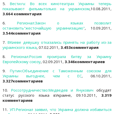
5.
Вести.ru: Во всех кинотеатрах Украины теперь
показывают фильмытолько на украинском
,10.08.2011,
3.664 комментария
6.
Регионал:Закон о языках позволит
остановить"жесточайшую украинизацию"
, 10.09.2011,
3.544комментария
7.
ВКиеве девушку отказались принять на работу из-за
украинского языка
, 07.02.2011,
3.453комментария
8.
Регионал:Россия проиграла битву за Украину
Европейскому союзу
, 02.09.2011,
3.346комментариев
9.
Путин:Объединение с Таможенным союзом для
Украины выгоднее, чем с ЕС
, 06.10.2011,
3.327комментариев
10.
Россотрудничество:Медведев и
Янукович
обсудят
статус русского языка вУкраине, 09.10.2011,
3.319
комментариев
11.
УП:Регионал заявил, что Украина должна избавиться