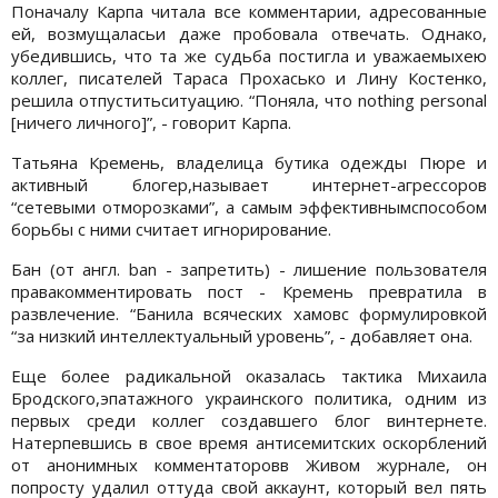
Поначалу Карпа читала все комментарии, адресованные
ей, возмущаласьи даже пробовала отвечать. Однако,
убедившись, что та же судьба постигла и уважаемыхею
коллег, писателей Тараса Прохасько и Лину Костенко,
решила отпуститьситуацию. “Поняла, что nothing personal
[ничего личного]”, - говорит Карпа.
Татьяна Кремень, владелица бутика одежды Пюре и
активный блогер,называет интернет-агрессоров
“сетевыми отморозками”, а самым эффективнымспособом
борьбы с ними считает игнорирование.
Бан (от англ. ban - запретить) - лишение пользователя
правакомментировать пост - Кремень превратила в
развлечение. “Банила всяческих хамовс формулировкой
“за низкий интеллектуальный уровень”, - добавляет она.
Еще более радикальной оказалась тактика Михаила
Бродского,эпатажного украинского политика, одним из
первых среди коллег создавшего блог винтернете.
Натерпевшись в свое время антисемитских оскорблений
от анонимных комментаторовв Живом журнале, он
попросту удалил оттуда свой аккаунт, который вел пять