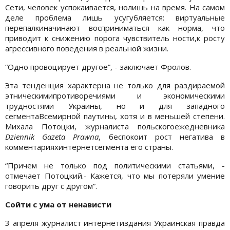
Сети, человек успокаивается, нолишь на время. На самом
деле проблема лишь усугубляется: виртуальные
перепалкиначинают восприниматься как норма, что
приводит к снижению порога чувствитель ности,к росту
агрессивного поведения в реальной жизни.
“Одно провоцирует другое”, - заключает Фролов.
Эта тенденция характерна не только для раздираемой
этническимипротиворечиями и экономическими
трудностями Украины, но и для западного
сегментаВсемирной паутины, хотя и в меньшей степени.
Михала Потоцки, журналиста польскогоежедневника
Dziennik Gazeta Prawna
, беспокоит рост негатива в
комментарияхинтернетсегмента его страны.
“Причем не только под политическими статьями, -
отмечает Потоцкий.- Кажется, что мы потеряли умение
говорить друг с другом”.
Сойти с ума от ненависти
3 апреля журналист интернетиздания Украинская правда