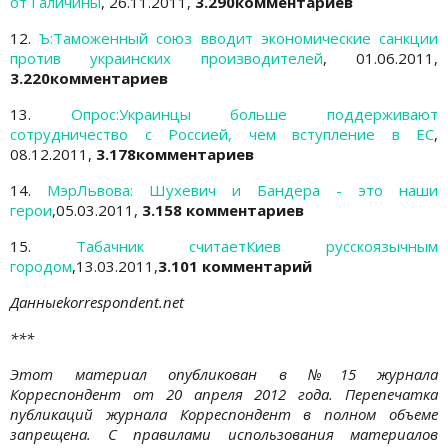
от Галичины
, 26.11.2011,
3.290комментариев
12.
Ъ:Таможенный союз вводит экономические санкции
против украинских производителей
, 01.06.2011,
3.220комментариев
13.
Опрос:Украинцы больше поддерживают
сотрудничество с Россией, чем вступление в ЕС
,
08.12.2011,
3.178комментариев
14.
МэрЛьвова: Шухевич и Бандера - это наши
герои
,05.03.2011,
3.158 комментариев
15.
Табачник
считаетКиев русскоязычным
городом
,13.03.2011,
3.101 комментарий
Данныеkorrespondent.net
***
Этот материал опубликован в №15 журнала
Корреспондент от 20 апреля 2012 года. Перепечатка
публикаций журнала Корреспондент в полном объеме
запрещена. С правилами использования материалов