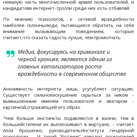
немалую часть многочисленной армии пользователей, и
кандидатовв интернет-тролли среди них хоть отбавляй.
По мнению психологов, к сетевой враждебности
наиболее склоннылюди, пытающиеся обратить на себя
внимание вызывающим поведением, которые
считают,что сказать гадость лучше, чем промолчать.
Медиа, фокусируясь на криминале и
черной хронике, являются одним из
главных катализаторов роста
враждебности в современном обществе
Анонимность интернета лишь усугубляет ситуацию.
Существует сильноеискушение скрыться за ником -
вымышленным именем пользователя и аватаром -
картинкой,отражающей его образ.
“Чем больше инстинкты подавляются в жизни, тем в
большейстепени их выплескивают в виртуале, - считает
Алла Ярошенко, руководительИнститута гендерной
психологии. - И тихий “ботаник” изводит посетителей