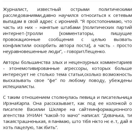
Журналист, известный острыми политическими
расследованиями,давно научился относиться к сетевым
выпадам в свой адрес с иронией. “Я простопонимаю, что
часть из них - нанятые штабами [политических партий
интернет-]тролли [комментаторы, пишущие
провокационные сообщения с целью вызвать
конфликтили оскорбить автора поста], а часть - просто
неуравновешенные люди”, - говоритЛещенко.
Авторы большинства злых и нецензурных комментариев
- этонемотивированные агрессоры, которых больше
интересует не столько тема статьи,сколько возможность
высказывать свое “фе” по любому поводу, убеждены
испециалисты.
С таким отношением столкнулась певица и писательница
ИрэнаКарпа. Она рассказывает, как под ее колонкой о
писателе Василии Шкляре на сайтеинформационного
агентства УНИАН “какой-то мачо” написал: “Дєвачька, ти
такаястрашнєнькая, я панімаю, што тібя нікто нє е..т, дай я
хоть пацелую, так ібить”.