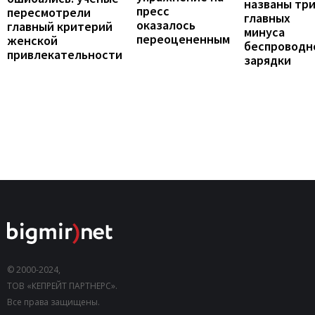
названы тр
пресс
пересмотрели
главных
оказалось
главный критерий
минуса
переоцененным
женской
беспроводн
привлекательности
зарядки
© 2000-2024,
ТОВ «КЕПРЕЙТ ПАРТНЕРС».
Все права защищены.