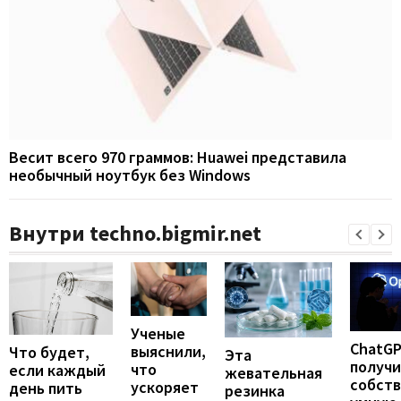
Весит всего 970 граммов: Huawei представила
необычный ноутбук без Windows
Внутри techno.bigmir.net
Ученые
ChatG
выяснили,
Что будет,
Эта
получ
что
если каждый
жевательная
собст
ускоряет
день пить
резинка