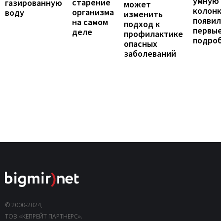
умную
старение
газированную
может
колонк
организма
воду
изменить
появил
на самом
подход к
первы
деле
профилактике
подро
опасных
заболеваний
© 2000-2024,
ТОВ «КЕПРЕЙТ ПАРТНЕРС».