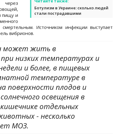
Читайте также:
 через
Ботулизм в Украине: сколько людей
 овощей,
стали пострадавшими
з пищу и
менного
 смертельным. Источником инфекции выступает
ель вибрионов.
н может жить в
 при низких температурах и
 недели и более, в пищевых
мнатной температуре в
 на поверхности плодов и
 солнечного освещения в
в кишечнике отдельных
животных - несколько
ает МОЗ.