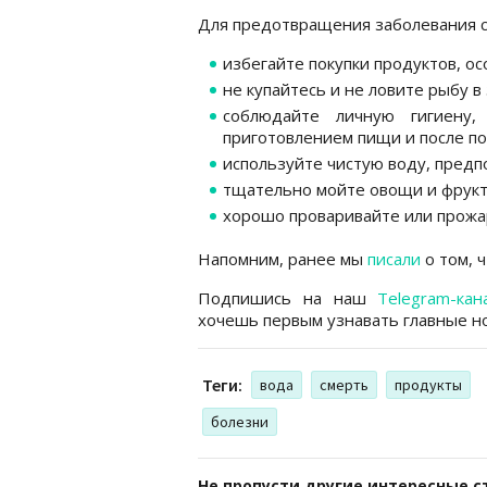
Для предотвращения заболевания с
избегайте покупки продуктов, о
не купайтесь и не ловите рыбу 
соблюдайте личную гигиену
приготовлением пищи и после п
используйте чистую воду, пред
тщательно мойте овощи и фрук
хорошо проваривайте или прожа
Напомним, ранее мы
писали
о том, 
Подпишись на наш
Telegram-кан
хочешь первым узнавать главные но
Теги:
вода
смерть
продукты
болезни
Не пропусти другие интересные с