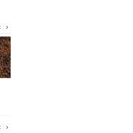
Эти ингредиенты
Жареные креветки 
делают макароны с
роковое совпадение
сыром вреднее: врач
женщина едва не
рассказала, чем их
погибла из-за опасн
заменить
инфекции