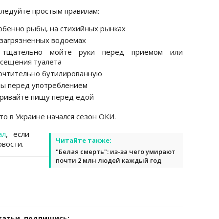
ледуйте простым правилам:
собенно рыбы, на стихийных рынках
в загрязненных водоемах
, тщательно мойте руки перед приемом или
осещения туалета
почтительно бутилированную
ты перед употреблением
ривайте пищу перед едой
что в Украине начался сезон ОКИ.
ал
, если
Читайте также:
вости.
"Белая смерть": из-за чего умирают
почти 2 млн людей каждый год
татьи, подпишись: