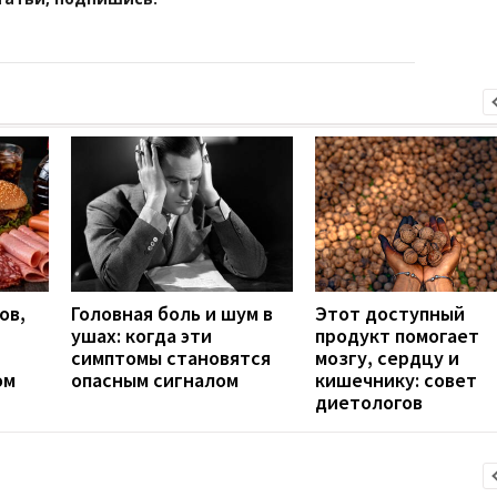
ов,
Головная боль и шум в
Этот доступный
ушах: когда эти
продукт помогает
симптомы становятся
мозгу, сердцу и
ом
опасным сигналом
кишечнику: совет
диетологов