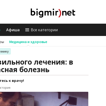
о
Афиша
Все категории
ры
Медицина и здоровье
ехнику
вильного лечения: в
асная болезнь
есь к врачу!
иктория