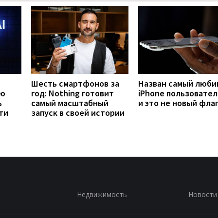
Шесть смартфонов за
Назван самый люб
ую
год: Nothing готовит
iPhone пользовател
ь
самый масштабный
и это не новый фла
ти
запуск в своей истории
Недвижимость
Новости