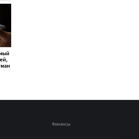
имый
Apple скупает память по
Big Walk стала главн
ей,
любой цене, но новых
сюрпризом 2026 года
гман
iPhone все равно может
кооперативная
не хватить
головоломка покори
критиков
Финансы