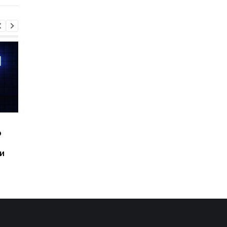
Шесть смартфонов за
Назван самый люби
ю
год: Nothing готовит
iPhone пользователе
самый масштабный
и это не новый флаг
и
запуск в своей истории