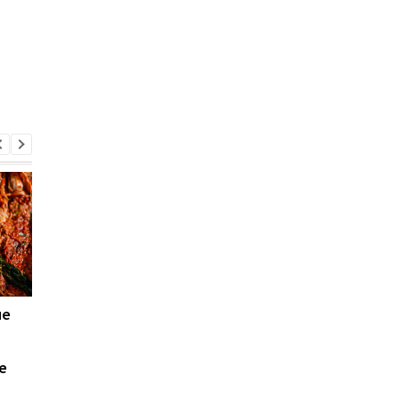
ие
Фитнес-тренер
Любовь к сладкому
объяснил, как обычная
может ударить по
соль может влиять на
памяти сильнее, чем
е
размер талии
считалось ранее