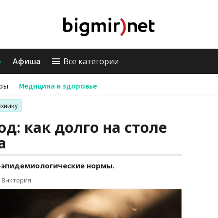
о
Афиша
Все категории
ры
Медицина и здоровье
ехнику
д: как долго на столе
а
-эпидемиологические нормы.
 Виктория