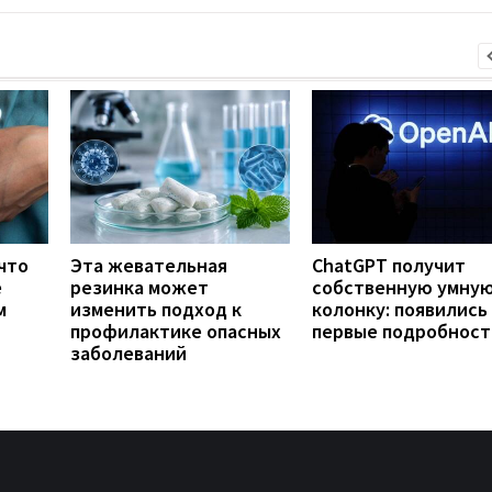
что
Эта жевательная
ChatGPT получит
е
резинка может
собственную умну
м
изменить подход к
колонку: появились
профилактике опасных
первые подробност
заболеваний