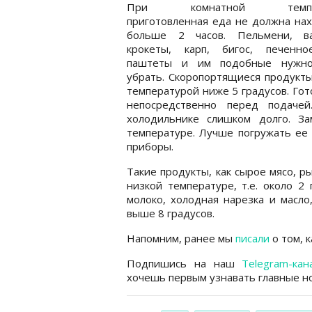
При комнатной темпер
приготовленная еда не должна на
больше 2 часов. Пельмени, ва
крокеты, карп, бигос, печенно
паштеты и им подобные нужн
убрать. Скоропортящиеся продукты
температурой ниже 5 градусов. Го
непосредственно перед подаче
холодильнике слишком долго. За
температуре. Лучше погружать ее 
приборы.
Такие продукты, как сырое мясо, 
низкой температуре, т.е. около 2 
молоко, холодная нарезка и масло
выше 8 градусов.
Напомним, ранее мы
писали
о том, к
Подпишись на наш
Telegram-кан
хочешь первым узнавать главные но