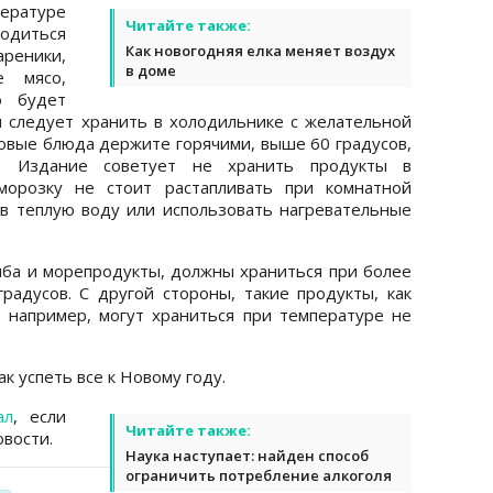
атуре
Читайте также:
ходиться
Как новогодняя елка меняет воздух
реники,
в доме
е мясо,
о будет
 следует хранить в холодильнике с желательной
товые блюда держите горячими, выше 60 градусов,
й. Издание советует не хранить продукты в
морозку не стоит растапливать при комнатной
в теплую воду или использовать нагревательные
рыба и морепродукты, должны храниться при более
градусов. С другой стороны, такие продукты, как
, например, могут храниться при температуре не
ак успеть все к Новому году.
ал
, если
Читайте также:
вости.
Наука наступает: найден способ
ограничить потребление алкоголя