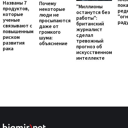
Названы 7
Почему
пок
"Миллионы
продуктов,
некоторые
ред
останутся без
которые
люди не
"ог
работы":
ученые
просыпаются
рад
британский
связывают с
даже от
журналист
повышенным
громкого
сделал
риском
шума:
тревожный
развития
объяснение
прогноз об
рака
искусственном
интеллекте