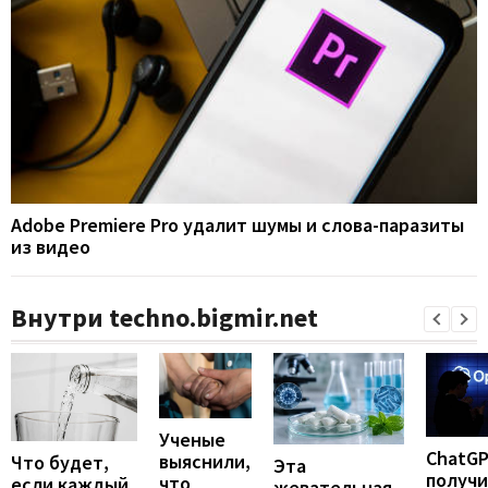
Adobe Premiere Pro удалит шумы и слова-паразиты
из видео
Внутри techno.bigmir.net
Ученые
ChatG
выяснили,
Что будет,
Эта
получ
что
если каждый
жевательная