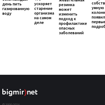
собст
ускоряет
день пить
резинка
умную
старение
газированную
может
колонк
организма
воду
изменить
появил
на самом
подход к
первы
деле
профилактике
подро
опасных
заболеваний
© 2000-2024,