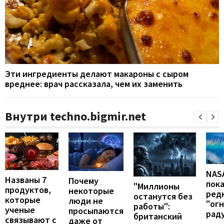
Эти ингредиенты делают макароны с сыром
вреднее: врач рассказала, чем их заменить
Внутри techno.bigmir.net
NAS
Названы 7
Почему
пок
"Миллионы
продуктов,
некоторые
ред
останутся без
которые
люди не
"ог
работы":
ученые
просыпаются
рад
британский
связывают с
даже от