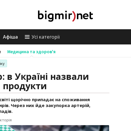
Афіша
Усі категорії
и
Медицина та здоров'я
іку
р: в Україні назвали
і продукти
світі щорічно припадає на споживання
ів. Через них йде закупорка артерій,
падів.
кторія