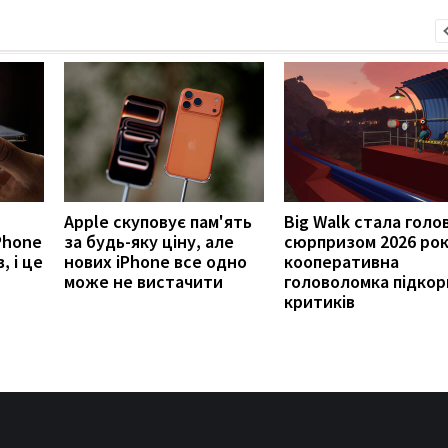
Apple скуповує пам'ять
Big Walk стала голо
Phone
за будь-яку ціну, але
сюрпризом 2026 рок
, і це
нових iPhone все одно
кооперативна
може не вистачити
головоломка підкор
критиків