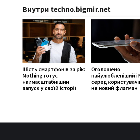
Внутри techno.bigmir.net
Шість смартфонів за рік:
Оголошено
Nothing готує
найулюбленіший i
наймасштабніший
серед користувачів
запуск у своїй історії
не новий флагман