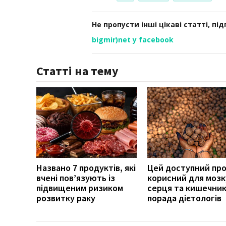
Не пропусти інші цікаві статті, пі
bigmir)net у facebook
Статті на тему
Названо 7 продуктів, які
Цей доступний пр
вчені пов’язують із
корисний для мозк
підвищеним ризиком
серця та кишечник
розвитку раку
порада дієтологів