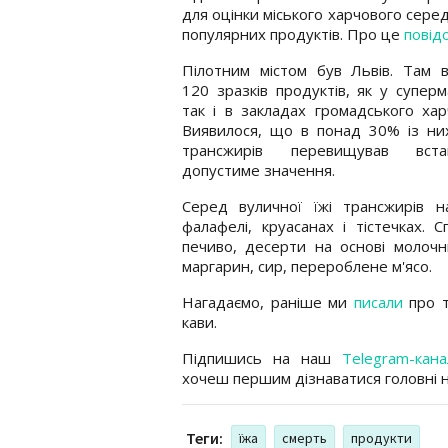
для оцінки міського харчового серед
популярних продуктів. Про це
повід
Пілотним містом був Львів. Там в
120 зразків продуктів, як у суперм
так і в закладах громадського хар
Виявилося, що в понад 30% із ни
трансжирів перевищував вста
допустиме значення.
Серед вуличної їжі трансжирів на
фалафелі, круасанах і тістечках. 
печиво, десерти на основі молочн
маргарин, сир, перероблене м'ясо.
Нагадаємо, раніше ми
писали
про т
кави.
Підпишись на наш
Telegram-кана
хочеш першим дізнаватися головні 
Теги:
їжа
смерть
продукти