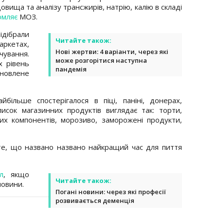
овища та аналізу трансжирів, натрію, калію в складі
омляє
МОЗ.
ідібрали
Читайте також:
аркетах,
Нові жертви: 4 варіанти, через які
чування.
може розгорітися наступна
х рівень
пандемія
новлене
йбільше спостерігалося в піці, паніні, донерах,
Список магазинних продуктів виглядає так: торти,
их компонентів, морозиво, заморожені продукти,
е, що названо названо найкращий час для пиття
л
, якщо
Читайте також:
новини.
Погані новини: через які професії
розвивається деменція