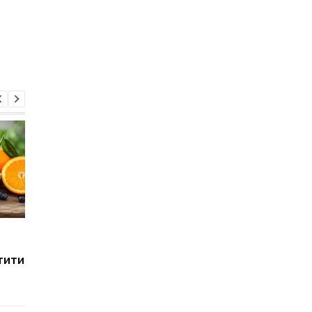
Якщо ви постійно
Ці три продукти
відчуваєте брак сил,
допомагають зберег
тити
причина може
міцні зуби та кістки:
виявитися
порада стоматолога
несподіваною