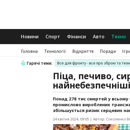
Новини
Спорт
Фінанси
Авто
Техно
Головна
Технології
Відкриття
Поради
Ігр
Гарячі теми:
Все для фронту - все про зброю та техн
Піца, печиво, си
найнебезпечніш
Понад 278 тис смертей у всьому 
промислово вироблених трансжир
збільшується ризик серцевих на
24 квітня 2024, 09:05
|
Автор: Соколенко Ві