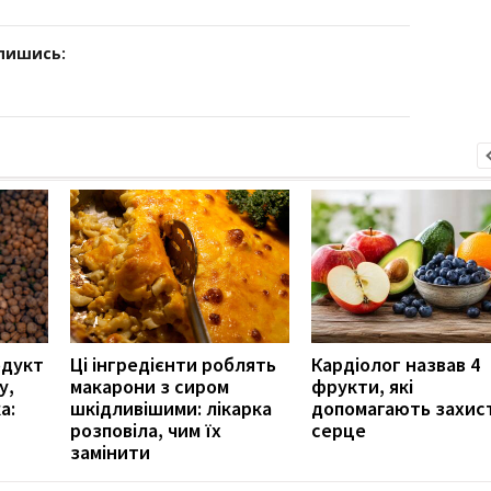
дпишись:
одукт
Ці інгредієнти роблять
Кардіолог назвав 4
у,
макарони з сиром
фрукти, які
а:
шкідливішими: лікарка
допомагають захис
розповіла, чим їх
серце
замінити