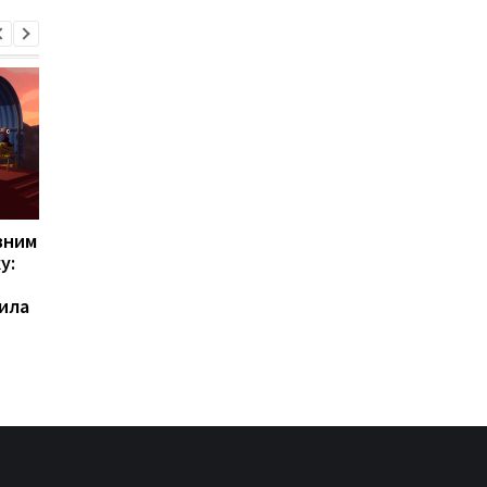
вним
Важить усього 970
ChatGPT прямо на
у:
грамів: Huawei
зап’ясті: Rollme
представила
анонсувала доступні
ила
незвичайний ноутбук
годинники з штучни
без Windows
інтелектом за 40
доларів