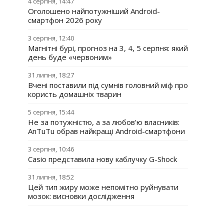
4 серпня, 14:47
Оголошено найпотужніший Android-
смартфон 2026 року
3 серпня, 12:40
Магнітні бурі, прогноз на 3, 4, 5 серпня: який
день буде «червоним»
31 липня, 18:27
Вчені поставили під сумнів головний міф про
користь домашніх тварин
5 серпня, 15:44
Не за потужністю, а за любов’ю власників:
AnTuTu обрав найкращі Android-смартфони
3 серпня, 10:46
Casio представила нову каблучку G-Shock
31 липня, 18:52
Цей тип жиру може непомітно руйнувати
мозок: висновки дослідження