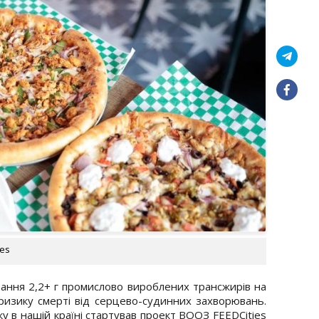
ges
ання 2,2+ г промислово вироблених трансжирів на
изику смерті від серцево-судинних захворювань.
у в нашій країні стартував проект ВООЗ FEEDCities