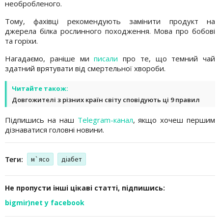
необробленого.
Тому, фахівці рекомендують замінити продукт на
джерела білка рослинного походження. Мова про бобові
та горіхи.
Нагадаємо, раніше ми
писали
про те, що темний чай
здатний врятувати від смертельної хвороби.
Читайте також:
Довгожителі з різних країн світу сповідують ці 9 правил
Підпишись на наш
Telegram-канал
, якщо хочеш першим
дізнаватися головні новини.
Теги:
м`ясо
діабет
Не пропусти інші цікаві статті, підпишись:
bigmir)net у facebook