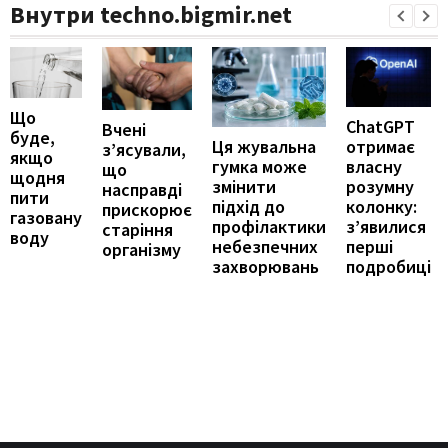
Внутри techno.bigmir.net
Що
ChatGPT
Вчені
буде,
отримає
Ця жувальна
з’ясували,
якщо
власну
гумка може
що
щодня
розумну
змінити
насправді
пити
колонку:
підхід до
прискорює
газовану
з’явилися
профілактики
старіння
воду
перші
небезпечних
організму
подробиці
захворювань