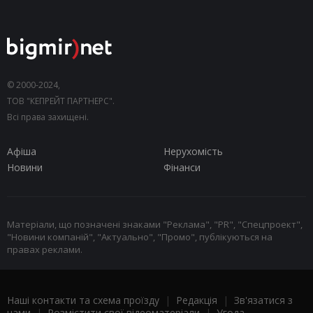
© 2000-2024,
ТОВ "КЕПРЕЙТ ПАРТНЕРС".
Всі права захищені.
Афіша
Нерухомість
Новини
Фінанси
Матеріали, що позначені знаками "Реклама", "PR", "Спецпроект",
"Новини компаній", "Актуально", "Промо", публікуються на
правах реклами.
Наші контакти та схема проїзду
|
Редакція
|
Зв'язатися з
нами
|
Розмістити свої відеоматеріали
|
Угода