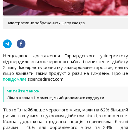
Ілюстративне зображення / Getty Images
Нещодавнє дослідження Гарвардського університету
підтвердило зв'язок червоного м'яса і виникнення діабету
2 типу. Імовірність розвитку захворювання зростає, навіть
якщо вживати такий продукт 2 рази на тиждень. Про це
повідомляє
sciencedirect.com.
Читайте також:
Лікар назвав 1 момент, який допоможе схуднути
Ті, хто їв найбільше червоного м'яса, мали на 62% більший
ризик зіткнутися з цукровим діабетом ніж ті, хто їв менше.
Кожна додаткова щоденна порція спричиняла більші
ризики - 46% для обробленого м'яча та 24% - для