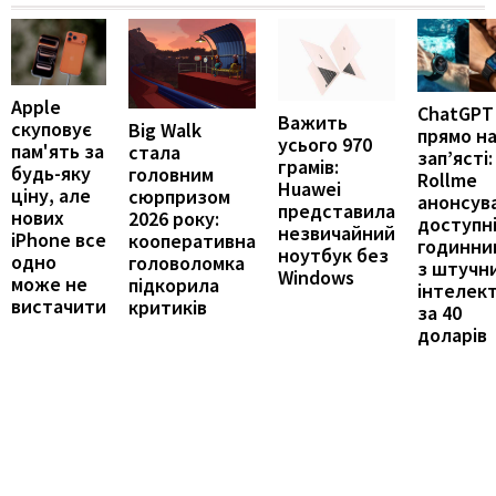
Apple
ChatGPT
Важить
скуповує
Big Walk
прямо н
усього 970
пам'ять за
стала
зап’ясті:
грамів:
будь-яку
головним
Rollme
Huawei
ціну, але
сюрпризом
анонсув
представила
нових
2026 року:
доступн
незвичайний
iPhone все
кооперативна
годинни
ноутбук без
одно
головоломка
з штучн
Windows
може не
підкорила
інтелек
вистачити
критиків
за 40
доларів