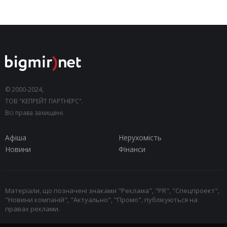
© 2000-2024,
ТОВ "КЕПРЕЙТ ПАРТНЕРС".
Всі права захищені.
Афіша
Нерухомість
Новини
Фінанси
Матеріали, що позначені знаками "Реклама", "PR", "Спецпроект",
"Новини компаній", "Актуально", "Промо", публікуються на
правах реклами.