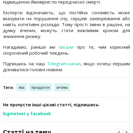
підвищеною ймовірністю передчасної смерті.
Експерти відзначають, що постійна сонливість може
вказувати на порушення сну, серцеві захворювання або
навіть когнітивні розлади. Тому прості зміни в раціоні, на
думку вчених, можуть стати важливим кроком для
зниження ризику.
Нагадаємо, раніше ми
писали
про те, чим корисний
скорочений робочий тиждень.
Підпишись на наш
Telegram-канал
, якщо хочеш першим
дізнаватися головні новини.
Теги:
їжа
продукти
втома
Не пропусти інші цікаві статті, підпишись:
bigmir)net у facebook
Статті на тему