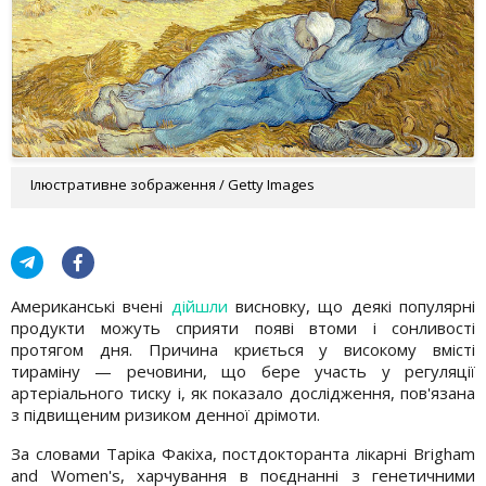
Ілюстративне зображення / Getty Images
Американські вчені
дійшли
висновку, що деякі популярні
продукти можуть сприяти появі втоми і сонливості
протягом дня. Причина криється у високому вмісті
тираміну — речовини, що бере участь у регуляції
артеріального тиску і, як показало дослідження, пов'язана
з підвищеним ризиком денної дрімоти.
За словами Таріка Факіха, постдокторанта лікарні Brigham
and Women's, харчування в поєднанні з генетичними