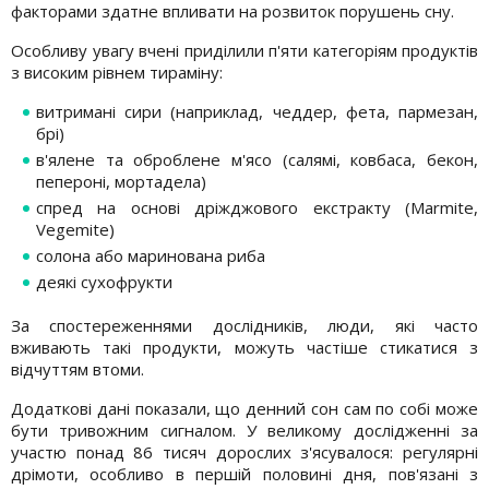
факторами здатне впливати на розвиток порушень сну.
Особливу увагу вчені приділили п'яти категоріям продуктів
з високим рівнем тираміну:
витримані сири (наприклад, чеддер, фета, пармезан,
брі)
в'ялене та оброблене м'ясо (салямі, ковбаса, бекон,
пепероні, мортадела)
спред на основі дріжджового екстракту (Marmite,
Vegemite)
солона або маринована риба
деякі сухофрукти
За спостереженнями дослідників, люди, які часто
вживають такі продукти, можуть частіше стикатися з
відчуттям втоми.
Додаткові дані показали, що денний сон сам по собі може
бути тривожним сигналом. У великому дослідженні за
участю понад 86 тисяч дорослих з'ясувалося: регулярні
дрімоти, особливо в першій половині дня, пов'язані з