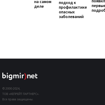
появил
на самом
подход к
первы
деле
профилактике
подро
опасных
заболеваний
© 2000-2024,
ТОВ «КЕПРЕЙТ ПАРТНЕРС».
Все права защищены.