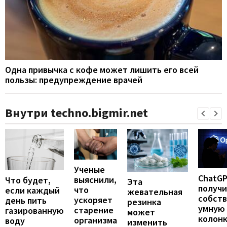
Одна привычка с кофе может лишить его всей
пользы: предупреждение врачей
Внутри techno.bigmir.net
Ученые
ChatG
выяснили,
Что будет,
Эта
получ
что
если каждый
жевательная
собст
ускоряет
день пить
резинка
умную
старение
газированную
может
колонк
организма
воду
изменить