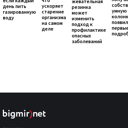
что
если каждый
жевательная
собст
ускоряет
день пить
резинка
умную
старение
газированную
может
колонк
организма
воду
изменить
появил
на самом
подход к
первы
деле
профилактике
подро
опасных
заболеваний