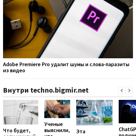
Adobe Premiere Pro удалит шумы и слова-паразиты
из видео
Внутри techno.bigmir.net
Ученые
ChatG
выяснили,
Что будет,
Эта
получ