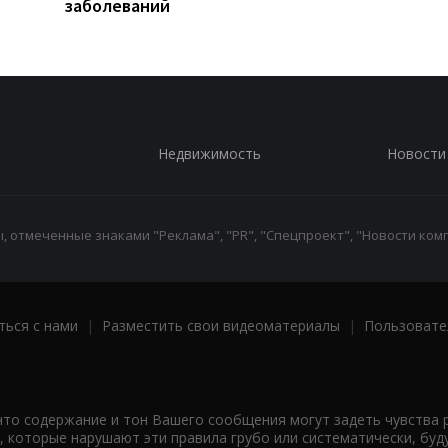
заболеваний
Недвижимость
Новости
 отмеченные знаками "Реклама", "PR", "Спецпроект", "Новости комп
ться с нами
|
Разместить свои видеоматериалы
|
Пользовате
что содержание и тон Вашего сообщения могут задеть чувства 
 которые нарушают эти правила грубо или систематически, буд