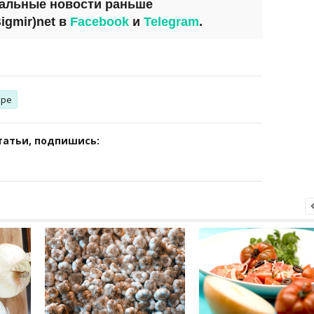
уальные новости раньше
igmir)net
в
Facebook
и
Telegram
.
ире
татьи, подпишись: