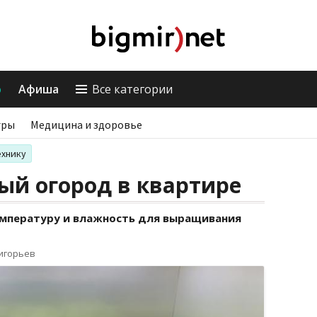
о
Афиша
Все категории
гры
Медицина и здоровье
ехнику
ый огород в квартире
пературу и влажность для выращивания
ригорьев