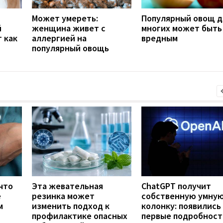
Может умереть:
Популярный овощ д
й
женщина живет с
многих может быть
т как
аллергией на
вредным
популярный овощь
что
Эта жевательная
ChatGPT получит
е
резинка может
собственную умну
м
изменить подход к
колонку: появились
профилактике опасных
первые подробност