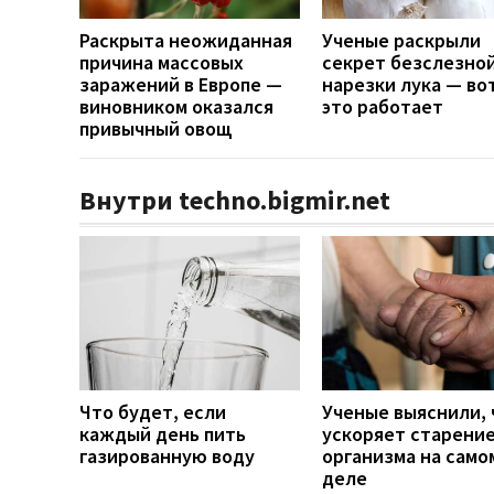
Раскрыта неожиданная
Ученые раскрыли
причина массовых
секрет безслезно
заражений в Европе —
нарезки лука — во
виновником оказался
это работает
привычный овощ
Внутри techno.bigmir.net
Что будет, если
Ученые выяснили, 
каждый день пить
ускоряет старени
газированную воду
организма на само
деле