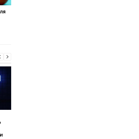
ля
Овощи и фрукты в
Эпичная история в 8
Украине: что самое
месяцев: астронавт
опасное из того, что
нашли потерянный в
нам продают
космосе помидор
Шесть смартфонов за
Назван самый люби
ю
год: Nothing готовит
iPhone пользователе
самый масштабный
и это не новый флаг
и
запуск в своей истории