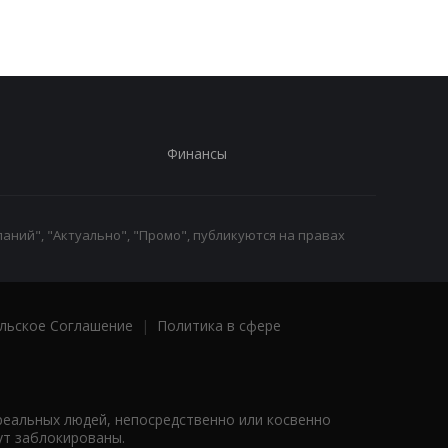
Финансы
аний", "Актуально", "Промо", публикуются на правах
льское Соглашение
|
Политика в сфере
реальных людей, непосредственно или косвенно
ут заблокированы.