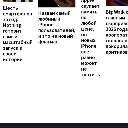
Apple
скупает
Шесть
память
Big Walk 
Назван самый
смартфонов
по
главным
любимый
за год:
любой
сюрприз
iPhone
Nothing
цене,
2026 года
пользователей,
готовит
но
кооперат
и это не новый
самый
новых
головоло
флагман
масштабный
iPhone
покорила
запуск в
все
критиков
своей
равно
истории
может
не
хватить