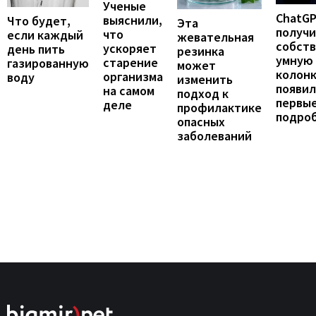
Ученые
ChatG
выяснили,
Что будет,
Эта
получ
что
если каждый
жевательная
собст
ускоряет
день пить
резинка
умную
старение
газированную
может
колонк
организма
воду
изменить
появил
на самом
подход к
первы
деле
профилактике
подро
опасных
заболеваний