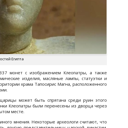
остей Египта
 337 монет с изображением Клеопатры, а также
ические изделия, масляные лампы, статуэтки и
ерритории храма Тапосирис Магна, расположенного
рии.
 царицы может быть спрятана среди руин этого
танки Клеопатры были перенесены из дворца через
ытом месте.
иного мнения. Некоторые археологи считают, что
ть другую представительницу царской династии.