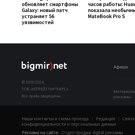
обновляет смартфоны
часов работы: Hua
Galaxy: новый патч
показала необычн
устраняет 56
MateBook Pro S
уязвимостей
Афиша
© 2000-2024,
ТОВ «КЕПРЕЙТ ПАРТНЕРС».
Материалы,
Все права защищены.
рекламы.
Наши контакты и схема проезда
|
Редакция
|
Связа
конфиденциальности и персональных данных
Реклама на сайте:
Отдел продаж digital рекламы