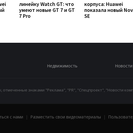
wei
линейку Watch GT: что
корпуса: Huawei
ый
умеют новые GT 7 и GT
показала новый Nov
7 Pro
SE
Недвижимость
Новости
 отмеченные знаками "Реклама", "PR", "Спецпроект", "Новости комп
ться с нами
|
Разместить свои видеоматериалы
|
Пользовате