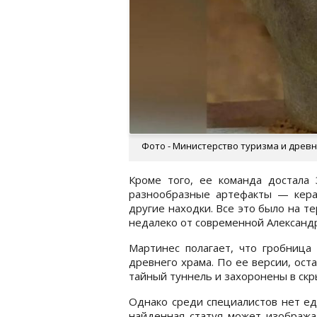
Фото - Министерство туризма и древн
Кроме того, ее команда достала
разнообразные артефакты — керам
другие находки. Все это было на т
недалеко от современной Александ
Мартинес полагает, что гробница
древнего храма. По ее версии, ос
тайный туннель и захоронены в скр
Однако среди специалистов нет ед
найденная статуя может изобража