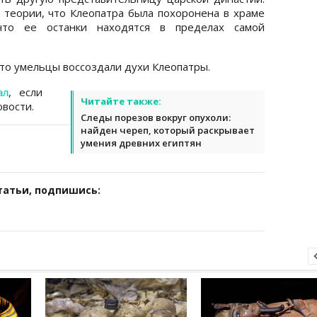
в теории, что Клеопатра была похоронена в храме
 что ее останки находятся в пределах самой
что умельцы воссоздали духи Клеопатры.
ал
, если
Читайте также:
вости.
Следы порезов вокруг опухоли:
найден череп, который раскрывает
умения древних египтян
татьи, подпишись: