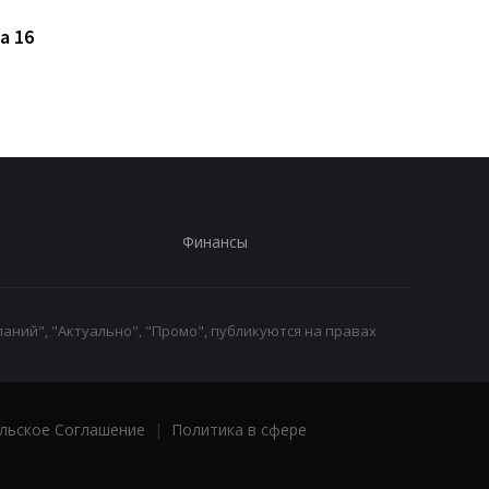
было: Apple испытывает
которые ученые
a 16
рекордно крупный
связывают с
флагман
повышенным риском
развития рака
Финансы
аний", "Актуально", "Промо", публикуются на правах
льское Соглашение
|
Политика в сфере