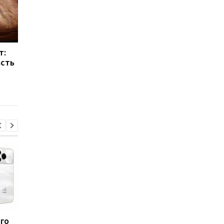
т:
Проклятие
Эксперты раскрыли, 
асть
Тутанхамона: археолог
могла выглядеть
раскрыл правду
Клеопатра
ого
Такого iPhone еще не
Названы 7 продуктов