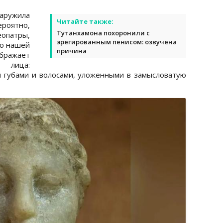
аружила
Читайте также:
роятно,
Тутанхамона похоронили с
опатры,
эрегированным пенисом: озвучена
до нашей
причина
ображает
 лица:
 губами и волосами, уложенными в замысловатую