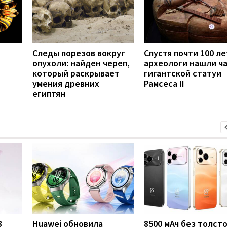
Следы порезов вокруг
Спустя почти 100 ле
опухоли: найден череп,
археологи нашли ч
который раскрывает
гигантской статуи
умения древних
Рамсеса II
египтян
8
Huawei обновила
8500 мАч без толст