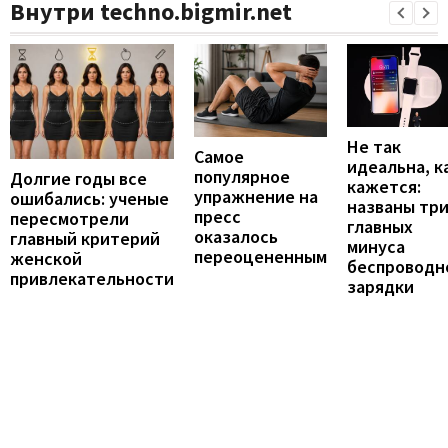
Внутри techno.bigmir.net
Не так
Самое
идеальна, к
популярное
Долгие годы все
кажется:
упражнение на
ошибались: ученые
названы тр
пресс
пересмотрели
главных
оказалось
главный критерий
минуса
переоцененным
женской
беспроводн
привлекательности
зарядки