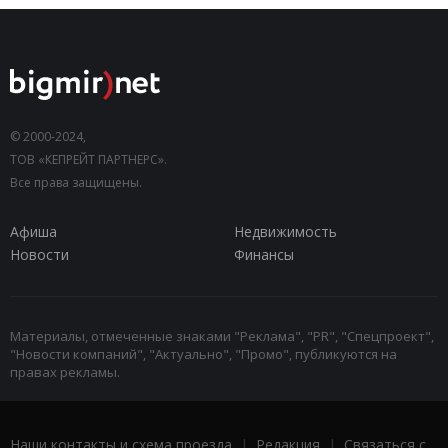
© 2000-2024,
ТОВ «КЕПРЕЙТ ПАРТНЕРС».
Все права защищены.
Афиша
Недвижимость
Новости
Финансы
Материалы, отмеченные знаками "Реклама", "PR", "Спецпроект",
"Новости компаний", "Актуально", "Промо", публикуются на
правах рекламы.
Наши контакты и схема проезда
|
Редакция
|
Связаться с